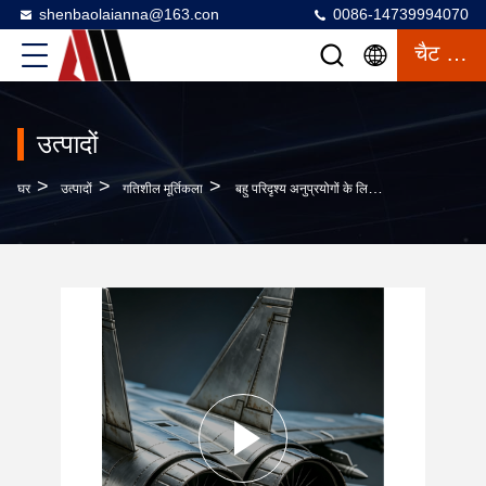
shenbaolaianna@163.con
0086-14739994070
चैट करना
उत्पादों
>
>
>
घर
उत्पादों
गतिशील मूर्तिकला
बहु परिदृश्य अनुप्रयोगों के लिए प्रीमियम एंटी-जंग सामग्री और अल्ट्रा-रियलिस्टिक शिल्प कौशल के साथ बड़े यथार्थवादी स्टेनलेस स्टील एविएशन आर्ट मूर्तिकला