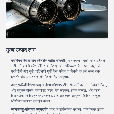
मुख्य उत्पाद लाभ
प्रीमियम विरोधी जंग स्टेनलेस स्टील सामग्रीः
पूर्ण संरचना समुद्री ग्रेड स्टेनलेस
स्टील से बना है दर्पण पॉलिश या मैट प्राचीन परिष्करण के साथ. मजबूत जंग
प्रतिरोधी और यूवी प्रतिरोधी गुणों,बिना फीका या विकृति के लंबे समय तक
इनडोर और आउटडोर प्लेसमेंट के लिए उपयुक्त.
अल्ट्रा-रियलिस्टिक फाइन शिल्प कौशल:
सटीक सीएनसी काटने, निर्बाध वेल्डिंग,
और मैनुअल पीसने. कॉकपिट फ्रेम, विंग संरचना, इंजन नोजल, और बाहरी
विधानसभा पर विस्तृत प्रसंस्करण,अति आवश्यक आभूषणों के बिना नाजुक
औद्योगिक बनावट प्रस्तुत करना.
व्यापक बहु-परिदृश्य अनुप्रयोगः
शहर के सार्वजनिक उद्यानों, वाणिज्यिक शॉपिंग