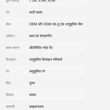
कुल ऊंचाई:
7.2मी, 5.5मी, 9.0मी
रंग:
मल्टी कलर
सेवा:
OEM और ODM एंड-टू-एंड अनुकूलित सेवा
आवेदन:
कला एवं संग्रहणीय
खत्म करना:
ऑटोमोटिव ग्रेड पेंट
डिज़ाइन:
अनुकूलित डिजाइन स्वीकार्य
रंग:
अनुकूलित रंग
लिंग:
पुरुष
सिलेज़:
मध्यम
सामग्री:
फाइबरग्लास