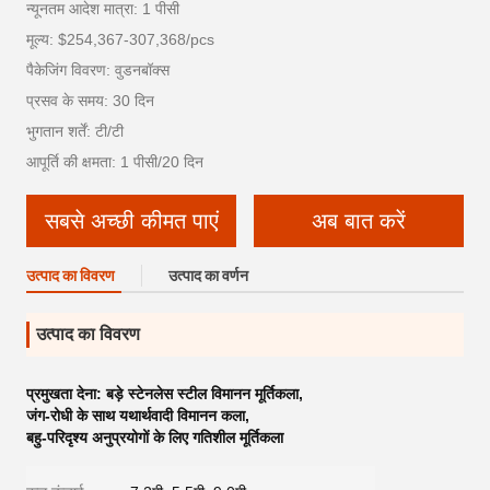
न्यूनतम आदेश मात्रा: 1 पीसी
मूल्य: $254,367-307,368/pcs
पैकेजिंग विवरण: वुडनबॉक्स
प्रसव के समय: 30 दिन
भुगतान शर्तें: टी/टी
आपूर्ति की क्षमता: 1 पीसी/20 दिन
सबसे अच्छी कीमत पाएं
अब बात करें
उत्पाद का विवरण
उत्पाद का वर्णन
उत्पाद का विवरण
प्रमुखता देना:
बड़े स्टेनलेस स्टील विमानन मूर्तिकला
,
जंग-रोधी के साथ यथार्थवादी विमानन कला
,
बहु-परिदृश्य अनुप्रयोगों के लिए गतिशील मूर्तिकला