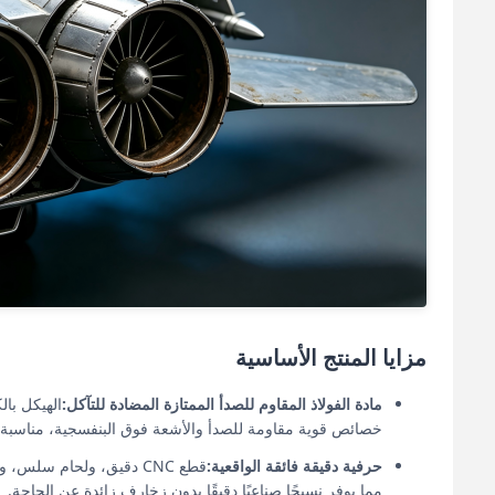
مزايا المنتج الأساسية
مادة الفولاذ المقاوم للصدأ الممتازة المضادة للتآكل:
الهيكل بال
خصائص قوية مقاومة للصدأ والأشعة فوق البنفسجية، مناسبة 
حرفية دقيقة فائقة الواقعية:
قطع CNC دقيق، ولحام سل
مما يوفر نسيجًا صناعيًا دقيقًا بدون زخارف زائدة عن الحاجة.