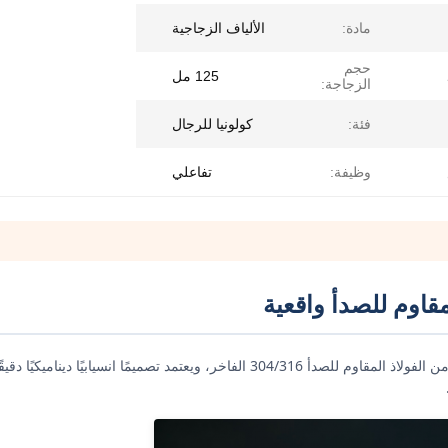
مادة:
الألياف الزجاجية
حجم
125 مل
الزجاجة:
فئة:
كولونيا للرجال
وظيفة:
تفاعلي
مقاوم للصدأ واقعية
تم تصنيع تمثال الطيران الواقعي واسع النطاق هذا يدويًا بشكل متقن من الفولاذ المقاوم للصدأ 304/316 الفاخر، ويعتمد تص