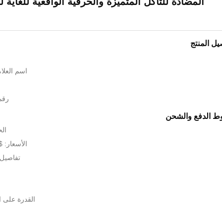
المضادة للتآكل المتميزة والحرفية الواقعية للغاية 
يل المنتج
اسم العلامة الت
رقم ال
 الدفع والشحن
الحد
الأسعار: $254,367-307,368/cs
تفاصيل
القدرة على العرض: 1 