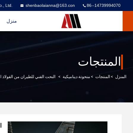
., Ltd.
shenbaolaianna@163.con
86--14739994070
منزل
المنتجات
المنزل
>
المنتجات
>
منحوتة ديناميكية
>
النحت الفني للطيران من الفولاذ ال
ا