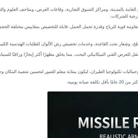
العامة بالمدينة، ومراكز التسوق التجارية، وقاعات العرض، ومتاحف العلوم والتك
ارجية للشركات.
ومة قوية للرياح وقدرة تحمل الحمل. قابلة للتخصيص بمقاييس مختلفة الحجم 
طح، وشعار نحت القاعدة، وخدمات تخصيص رش الألوان للطلبات الهندسية الكبير
قل للعرض الفني الميكانيكي البحت، مما يخلق مظهرًا أكثر إيجازًا وراقيًا للسينار
ماليات تكنولوجيا الطيران، ليكون بمثابة معلم للصور لتحسين شعبية المكان وجاذ
صيانة يومية.