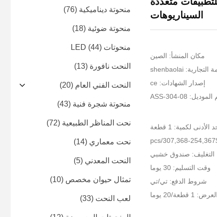
للتطبيقات متعددة
منحوتة ديناميكية
(76)
السيناريوهات
منحوتة ضوئية
(18)
منحوتات LED
(44)
مكان المنشأ: الصين
النحت نافورة
(13)
جارية: shenbaolai
إصدار الشهادات: ce
النحت الفني العام
(20)
موديل: ASS-304-08
منحوتة شجرة فنية
(43)
نحت المناظر الطبيعية
(72)
 الأدنى لكمية: 1 قطعة
p
نحت معماري
(14)
 التغليف: صندوق خشبي
النحت المعدني
(5)
وقت التسليم: 30 يوما
تمثال حيوان مخصص
(10)
شروط الدفع: تي/تي
قطعة/20 يوما
لعب النحت
(33)