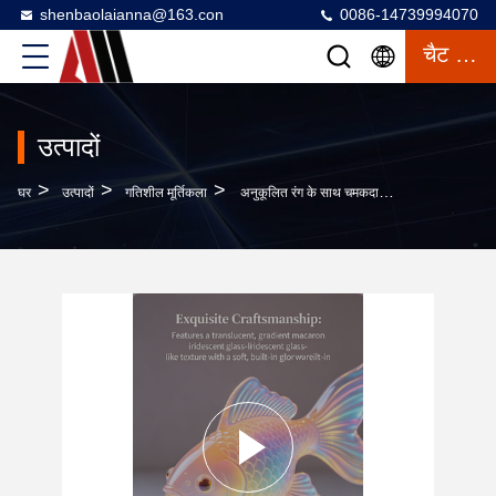
shenbaolaianna@163.con
0086-14739994070
चैट करना
उत्पादों
>
>
>
घर
उत्पादों
गतिशील मूर्तिकला
अनुकूलित रंग के साथ चमकदार इरिडेसेंट ग्लेज़्ड इंटरैक्टिव कोई फिश एफआरपी मूर्तिकला