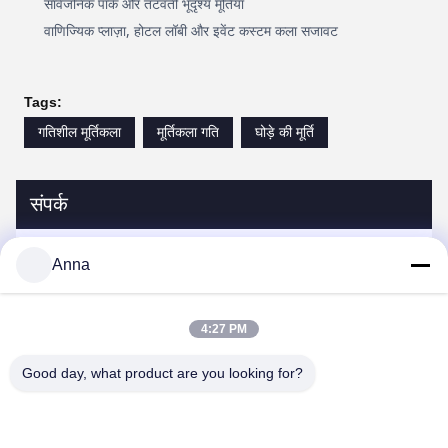
सार्वजनिक पार्क और तटवर्ती भूदृश्य मूर्तियां
वाणिज्यिक प्लाज़ा, होटल लॉबी और इवेंट कस्टम कला सजावट
Tags:
गतिशील मूर्तिकला
मूर्तिकला गति
घोड़े की मूर्ति
संपर्क
संपर्क:
Miss. Anna
Anna
टेलीफोन:
0086-14739994070
4:27 PM
Good day, what product are you looking for?
अब बात करें