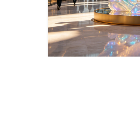
فاف مع مقاومة قوية للظروف الجوية ، خصائص مضادة للصفر ، ودائمة الاستدام
عمة متساوية، ومظهر ديناميكي عائم ثلاثي الأبعاد.
، ومخططات الألوان مناسبة لمراكز التسوق،والوسائل الاجتماعية الشعبية فرص 
صميم النموذج الأصلي بنسبة 100٪ بدون مخاطر انتهاك النموذج من قبل طرف ثالث، ويتوافق مع متطلبات مب
 تعرض المنتج بالكامل ، مثالية للصور الرئيسية للمنتج ومنصة دولية وتعزيز الصور 