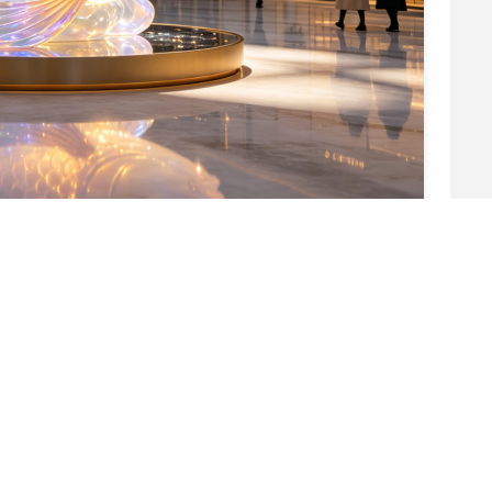
المزايا الرئيسية
المواد الممتازة:
بنية مركبة من الألياف الزجاجية والزجاج الش
الداخلي والخارجي لفترة طويلة.
تحسينات بصرية:
منحدرات صافية غير ضبابية، وإضاءة داخلية نا
تكييف المشهد التجاري:
أبعاد قابلة للتخصيص، وأوضاع الإضاءة
ضمان حقوق الطبع والنشر:
ت
في الخارج.
عرض نظيف:
معايير التصوير الفوتوغرافية البيضاء النقية التي