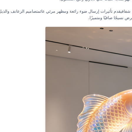
شفافيقدم تأثيرات إرسال ضوء رائعة ومظهر مرئي عائمتصاميم الزعانف والذيل ا
ض نسيجًا صافيًا ومتميزًا.