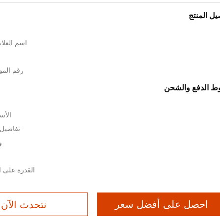
يل المنتج
اسم العلامة الت
إ
رقم المود
 الدفع والشحن
الأسعار: $
تفاصيل
وق
القدرة على العرض: 1 
احصل على أفضل سعر
نتحدث الآن