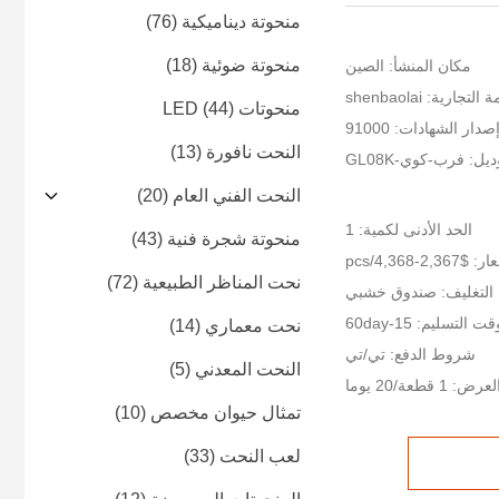
منحوتة ديناميكية
(76)
منحوتة ضوئية
(18)
مكان المنشأ: الصين
جارية: shenbaolai
منحوتات LED
(44)
صدار الشهادات: 91000
النحت نافورة
(13)
يل: فرب-كوي-GL08K
النحت الفني العام
(20)
الحد الأدنى لكمية: 1
منحوتة شجرة فنية
(43)
2,367-4,368/pcs
نحت المناظر الطبيعية
(72)
 التغليف: صندوق خشبي
ت التسليم: 15-60day
نحت معماري
(14)
شروط الدفع: تي/تي
النحت المعدني
(5)
قطعة/20 يوما
تمثال حيوان مخصص
(10)
لعب النحت
(33)