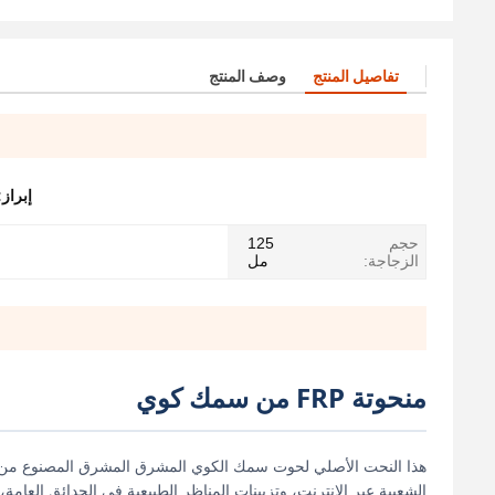
تفاصيل المنتج
وصف المنتج
إبراز
حجم
125
الزجاجة:
مل
منحوتة FRP من سمك كوي
هذا النحت الأصلي لحوت سمك الكوي المشرق المشرق المصنوع من ألي
الشعبية عبر الإنترنت، وتزيينات المناظر الطبيعية في الحدائق العامة،