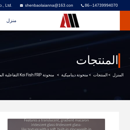
., Ltd.
shenbaolaianna@163.con
86--14739994070
منزل
المنتجات
المنزل
>
المنتجات
>
منحوتة ديناميكية
>
منحوتة Koi Fish FRP التفاعلية المزججة المضيئة مع لون مخصص