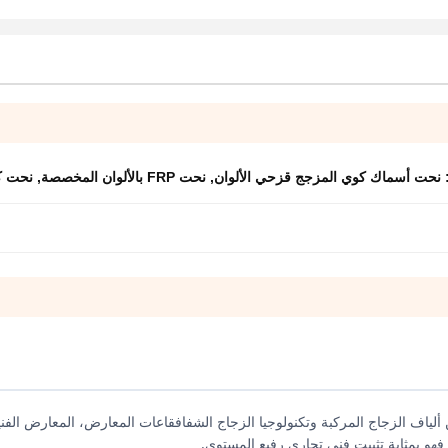
:
نحت أسماك كوي المزجج قزحي الألوان
,
نحت FRP بالألوان المخصصة
,
نحت كو
اف الزجاج المركبة وتكنولوجيا الزجاج الشفافقاعات المعارض، المعارض الفني
 فهو بمثابة تثبيت فني تجاري رفيع المستوى.