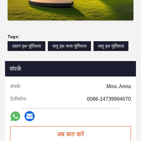
Tags:
उद्यान वृक्ष मूर्तिकला
धातु वृक्ष कला मूर्तिकला
धातु वृक्ष मूर्तिकला
संपर्क
संपर्क:
Miss. Anna
टेलीफोन:
0086-14739994070
अब बात करें