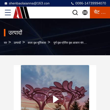
shenbaolaianna@163.con
0086-14739994070
चैट करना
उत्पादों
>
>
>
घर
उत्पादों
कला वृक्ष मूर्तिकला
पूर्ण वृक्ष-प्रेरित वृक्ष आकार संरचनाआश्रय प्रणाली - प्रीमियम विकासों के लिए कस्टम कैनोपियां, आराम मंडप और पैदल मार्ग