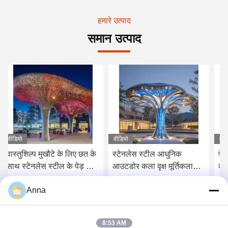
हमारे उत्पाद
समान उत्पाद
वीडियो
वीडियो
के
स्टेनलेस स्टील आधुनिक
पेड़ से प्रेरित मूर्तिकला छाया छत
े
आउटडोर कला वृक्ष मूर्तिकला
कला अचल संपत्ति आतिथ्य के
एलईडी प्रबुद्ध चमकती चंदवा के
लिए पेड़ मूर्तिकला
Anna
साथ
सबसे अच्छी कीमत पाएं
सबसे अच्छी कीमत पाएं
8:53 AM