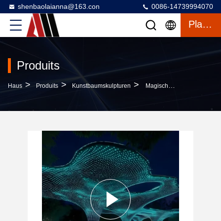
shenbaolaianna@163.con
0086-14739994070
Plaudern
Produits
>
>
>
Haus
Produits
Kunstbaumskulpturen
Magisches Waldlicht Kundenspezifische Leuchtende Kunst Baum Skulptur Für Themenparks Nachtgärten