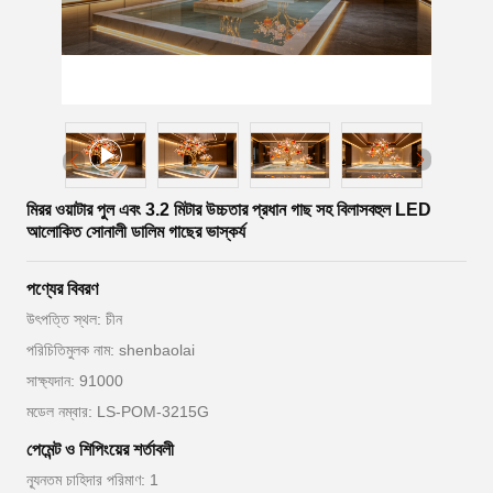
মিরর ওয়াটার পুল এবং 3.2 মিটার উচ্চতার প্রধান গাছ সহ বিলাসবহুল LED
আলোকিত সোনালী ডালিম গাছের ভাস্কর্য
পণ্যের বিবরণ
উৎপত্তি স্থল: চীন
পরিচিতিমুলক নাম: shenbaolai
সাক্ষ্যদান: 91000
মডেল নম্বার: LS-POM-3215G
পেমেন্ট ও শিপিংয়ের শর্তাবলী
ন্যূনতম চাহিদার পরিমাণ: 1