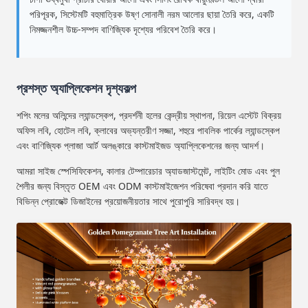
পরিপূরক, সিস্টেমটি বহুমাত্রিক উষ্ণ সোনালী নরম আলোর ছায়া তৈরি করে, একটি
নিমজ্জনশীল উচ্চ-সম্পদ বাণিজ্যিক দৃশ্যের পরিবেশ তৈরি করে।
প্রশস্ত অ্যাপ্লিকেশন দৃশ্যকল্প
শপিং মলের অলিন্দের ল্যান্ডস্কেপ, প্রদর্শনী হলের কেন্দ্রীয় স্থাপনা, রিয়েল এস্টেট বিক্রয়
অফিস লবি, হোটেল লবি, ক্লাবের অভ্যন্তরীণ সজ্জা, শহুরে পাবলিক পার্কের ল্যান্ডস্কেপ
এবং বাণিজ্যিক প্লাজা আর্ট অলঙ্কারে কাস্টমাইজড অ্যাপ্লিকেশনের জন্য আদর্শ।
আমরা সাইজ স্পেসিফিকেশন, কালার টেম্পারেচার অ্যাডজাস্টমেন্ট, লাইটিং মোড এবং পুল
শৈলীর জন্য বিস্তৃত OEM এবং ODM কাস্টমাইজেশন পরিষেবা প্রদান করি যাতে
বিভিন্ন প্রোজেক্ট ডিজাইনের প্রয়োজনীয়তার সাথে পুরোপুরি সারিবদ্ধ হয়।