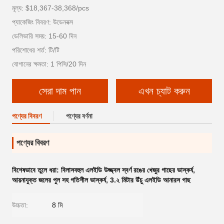
মূল্য: $18,367-38,368/pcs
প্যাকেজিং বিবরণ: উডেনবক্স
ডেলিভারি সময়: 15-60 দিন
পরিশোধের শর্ত: টি/টি
যোগানের ক্ষমতা: 1 পিসি/20 দিন
সেরা দাম পান
এখন চ্যাট করুন
পণ্যের বিবরণ
পণ্যের বর্ণনা
পণ্যের বিবরণ
বিশেষভাবে তুলে ধরা:
বিলাসবহুল এলইডি উজ্জ্বল স্বর্ণ রঙের খেজুর গাছের ভাস্কর্য
,
আয়নাযুক্ত জলের পুল সহ গতিশীল ভাস্কর্য
,
3.২ মিটার উঁচু এলইডি আনারস গাছ
উচ্চতা:
8 মি