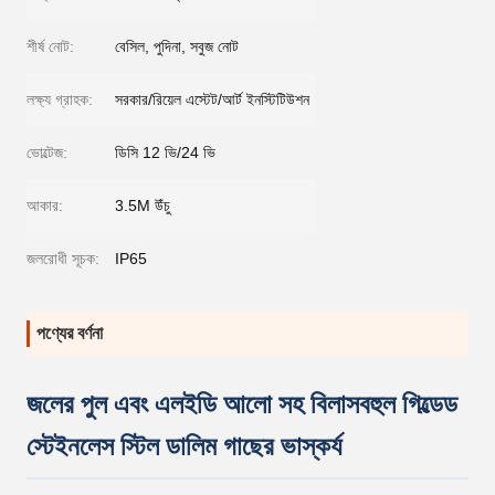
শীর্ষ নোট:
বেসিল, পুদিনা, সবুজ নোট
লক্ষ্য গ্রাহক:
সরকার/রিয়েল এস্টেট/আর্ট ইনস্টিটিউশন
ভোল্টেজ:
ডিসি 12 ভি/24 ভি
আকার:
3.5M উঁচু
জলরোধী সূচক:
IP65
পণ্যের বর্ণনা
জলের পুল এবং এলইডি আলো সহ বিলাসবহুল গিল্ডেড
স্টেইনলেস স্টিল ডালিম গাছের ভাস্কর্য