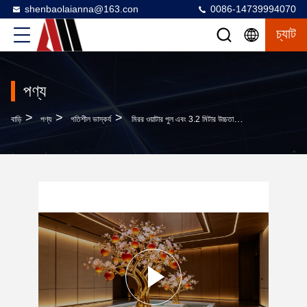
shenbaolaianna@163.con
0086-14739994070
চ্যাট
পণ্য
>
>
>
বাড়ি
পণ্য
গতিশীল ভাস্কর্য
মিরর ওয়াটার পুল এবং 3.2 মিটার উচ্চতার প্রধান গাছ সহ বিলাসবহুল LED আলোকিত সোনালী ডালিম গাছের ভাস্কর্য