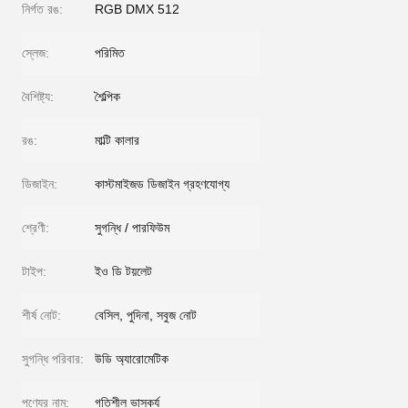
নির্গত রঙ:
RGB DMX 512
স্লেজ:
পরিমিত
বৈশিষ্ট্য:
শৈল্পিক
রঙ:
মাল্টি কালার
ডিজাইন:
কাস্টমাইজড ডিজাইন গ্রহণযোগ্য
শ্রেণী:
সুগন্ধি / পারফিউম
টাইপ:
ইও ডি টয়লেট
শীর্ষ নোট:
বেসিল, পুদিনা, সবুজ নোট
সুগন্ধি পরিবার:
উডি অ্যারোমেটিক
পণ্যের নাম:
গতিশীল ভাস্কর্য