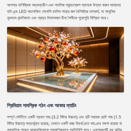
আপনার বাণিজ্যিক অভ্যন্তরীণ এবং পাবলিক ল্যান্ডস্কেপ স্থানকে উন্নত করুন আমাদের
হাই-এন্ড LED আলোকিত সোনালি ডালিম গাছের জল বৈশিষ্ট্যের ভাস্কর্য, যা আধুনিক
ন্যূনতম নান্দনিকতা এবং প্রাচ্য বিলাসবহুল চীনা শৈলীকে পুরোপুরি মিশ্রিত করে।
প্রিমিয়াম সামগ্রিক গঠন এবং আকার ম্যাচিং
সম্পূর্ণ সেটটিতে একটি প্রধান গাছ (3.2 মিটার উচ্চতা) এবং দুটি সহায়ক ছোট গাছ (1.5
মিটার উচ্চতা) অন্তর্ভুক্ত রয়েছে, যেখানে একটি গুচ্ছ দ্বিখণ্ডিত কাণ্ডের নকশা রয়েছে যা
প্রাকৃতিক গাছের আকারবিদ্যাকে প্রামাণিকভাবে প্রতিলিপি করে। এনসেম্বলটি বড় অলিন্দ