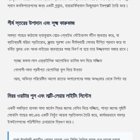
স্থান কনফিগারেশনের জন্য একটি গ্র্যান্ড, হায়ারার্কিক্যাল ভিজ্যুয়াল ইমপ্যাক্ট তৈরি করে।
শীর্ষ স্তরের উপাদান এবং সূক্ষ্ম কারুকাজ
সমস্ত গাছের কাঠামো ভ্যাকুয়াম গোল্ড-প্লেটেড স্টেইনলেস স্টীল ব্যবহার করে, যা
ব্যতিক্রমী মরিচা প্রতিরোধ, স্ক্র্যাচ সুরক্ষা এবং দীর্ঘস্থায়ী সোনার দীপ্তি প্রদান করে যা
বর্ধিত অন্দর এবং আধা-বাইরের ব্যবহারের সময় বিবর্ণ না হয়ে তার উজ্জ্বলতা বজায় রাখে।
স্বচ্ছ কমলা-লাল এক্রাইলিক আলোকিত ডালিম ফল দিয়ে সজ্জিত
গোলাপী-সাদা প্রদীপ্ত বেগোনিয়া ফুল দিয়ে উন্নত
নরম, অভিন্ন পরিবেষ্টিত আলো রাতের অপারেশনের সময় অলঙ্কার থেকে নির্গত হয়
মিরর ওয়াটার পুল এবং মাল্টি-লেয়ার লাইটিং সিস্টেম
একটি সমন্বিত হালকা সাদা মার্বেল স্থির জলের বেসিন দিয়ে সজ্জিত, শান্ত জলের পৃষ্ঠটি
সোনালি গাছের কাণ্ডের একটি নিখুঁত আয়না প্রতিফলন তৈরি করে, কার্যকরভাবে সমগ্র
ইনস্টলেশনের পরিশীলিত চেহারাকে দ্বিগুণ করে।
চাপা ঊর্ধ্বমুখী প্রাচীর ধোয়ার আলো এবং সিলিং রৈখিক বায়ুমণ্ডল আলো দ্বারা