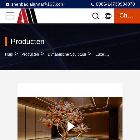
shenbaolaianna@163.con
0086-14739994070
Chatten
Producten
>
>
>
Huis
Producten
Dynamische Sculptuur
Luxe LED Lichtgevende Gouden Granaatappel Boom Sculptuur Met Spiegel Water Zwembad En 3,2 M Hoge Hoofdboom