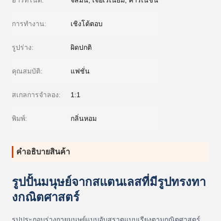
ฮาร์ทโน้ต:
จัสมิน, เจอเรเนียม, คาร์เนชั่น
การทำงาน:
เชิงโต้ตอบ
รูปร่าง:
ผิดปกติ
คุณสมบัติ:
แฟชั่น
สเกลการจำลอง:
1:1
พิมพ์:
กลิ่นหอม
คําอธิบายสินค้า
รูปปั้นมนุษย์จากสแตนเลสที่มีรูปทรงทา
งกณิตศาสตร์
รูปประกอบร่างกายมนุษย์แบบอับสราตแบบเรียงตามกณิตศาสตร์