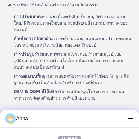
จุดขายที่แข่งขันหลักสําหรับการสั่งงานวิศวกรรม
การปรับขนาด:
ความสูงตั้งแต่ 0.8m ถึง 5m, วิศวกรรมขนาด
ใหญ่ พิติกรรมขนาดใหญ่สามารถปรับเปลี่ยนตามภาพวาดของ
สถานที่
ตัวเลือกการรักษาผิว:
การเคลือบกระจก สแตนเลสแปรง ทองแดง
โบราณ ทองแดงไทเทเนียม ทองแดง สีสเปรย์
การปรับรูปร่างและท่าทาง:
ส่วนประกอบร่างกายมนุษย์แบบ
อุปมัยตามสั่ง การวางตัว สไตล์แบบมีหลายด้าน การออกแบบ
แบบวาดแบบเป็นเอกลักษณ์
การออกแบบพื้นฐาน
การสอดคล้องฐานเหล็กไร้ขัดเหล็ก ฐานหิน
ฐานคอนกรีต เป็นตัวเลือกสําหรับการวางที่มั่นคง
OEM & ODM มีให้บริการ:
การสนับสนุนโครงการ การเสนอ
ราคา การจัดส่งตัวอย่าง การค้าปลีกยอดขาย
การบรรจุภัณฑ์และการขนส่งทั่วโลก
Anna
การบรรจุกระเป๋าสตางค์ไม้กันกระแทกในระดับการส่งออก พร้อม
การป้องกันผสมผสมภายใน ป้องกันการชนและรอยขีดข่วนใน
11:09 PM