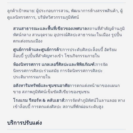
ลูกค้าเป้าหมาย: ผู้ประกอบการสวน, พัฒนาการห้างสรรพสินค้า, ผู้
ดูแลนิทรรศการ, บริษัทวิศวกรรมภูมิทัศน์
สวนสาธารณะและพื้นที่เขียวของเทศบาล
สถานที่สําคัญด้านภูมิ
ทัศน์กลาง สวนจุดรวม อุปกรณ์ศิลปะสาธารณะในเมือง รูปปั้น
ตกแต่งถนนเมือง
ศูนย์การค้าและศูนย์การค้า:
การประดับศิลปะล็อบบี้ อัตริยม
ล็อบบี้ รูปปั้นที่สําคัญทางเข้า โซนกิจกรรมภายใน
ห้องนิทรรศการ แกลเลอรี่ศิลปะและพิพิธภัณฑ์:
การจัด
นิทรรศการศิลปะร่วมสมัย การจัดนิทรรศการศิลปะ
ประติมากรรมภายใน
อสังหาริมทรัพย์และชุมชนอาศัย
การตกแต่งหน้าผาของแผนก
ขาย สภาพภูมิทัศน์เข็มขัดสีเขียวของชุมชน
โรงแรม รีสอร์ท & คลับเฮาส์:
การจัดทําภูมิทัศน์ในลานลอย ทาง
เข้าล็อบบี้ การตกแต่งศิลปะ สถานที่พักผ่อนระดับสูง
บริการปรับแต่ง