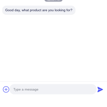
ระหว่างการขนส่งทางทะเลและทางอากาศระยะไกลเราสนับสนุน
การจัดส่งบ้านต่อบ้านทั่วโลก, ท่าเรือ FOB, โรงงาน EXW, หลักการ
Good day, what product are you looking for?
การค้า DDP, เหมาะสมอย่างสมบูรณ์แบบกับการจัดซื้อโครงการ
ระหว่างประเทศและความต้องการการสั่งซื้อปลีก
Tags:
อาร์ตเดคคอร์
รูปปั้นศิลปะสาธารณะ
รูปปั้นประดับจากเหล็ก
ติดต่อ
ติดต่อ:
Miss. Anna
โทรศัพท์:
0086-14739994070