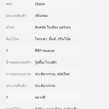
พลัง:
15w/m
ประเภทสินค้า:
กลิ่นหอม
สไตล์:
ทันสมัย ​​ในเมือง มอร์เดน
ท็อปโน้ต:
โหระพา, มิ้นท์, กรีนโน๊ต
สี:
สีที่กำหนดเอง
น้ำหอมครอบครัว:
วู้ดดี้อะโรเมติก
การออกแบบขวด:
ประติมากรรม, สมัยใหม่
ประเภทสินค้า:
ประติมากรรม
สี:
หลากสี