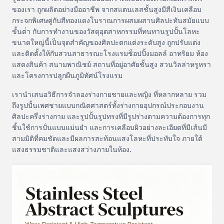
ของเรา ถูกผลิตอย่างมืออาชีพ จากสแตนเลสชั้นสูงมีสีเงินเคลือบ
กระจกพิเศษคู่กับสีทองแดงโบราณการผสมผสานศิลปะทันสมัยแบบ
ขั้นต่ํา กับการทํางานของวัสดุอุตสาหกรรมที่ทนทานรูปปั้นโลหะ
ขนาดใหญ่นี้เป็นจุดสําคัญของศิลปะตกแต่งระดับสูง ถูกปรับแต่ง
และติดตั้งให้กับสวนสาธารณะโรงแรมช็อปปิ้งมอลล์ อาทริยม ห้อง
แสดงสินค้า สนามพาณิชย์ สถานที่อยู่อาศัยชั้นสูง สวนวิลล่าหรูหรา
และโครงการปลูกผืนภูมิทัศน์โรงแรม
เรานําเสนอวิธีการจําลองร่างกายชายและหญิง ที่หลากหลาย รวม
ถึงรูปปั้นเพศชายแบบกณิตศาสตร์ทั้งร่างกายอุปกรณ์ประกอบงาน
ศิลปะครึ่งร่างกาย และรูปปั้นรูปทรงที่มีรูปร่างตามความต้องการทุก
ชิ้นใช้การปั่นแบบแม่นยํา และการเคลือบผิวอย่างละเอียดที่มีเส้นมี
สามมิติที่คมชัดและมีผลการสะท้อนแสงโลหะที่ประทับใจ ภายใต้
แสงธรรมชาติและแสงสว่างภายในห้อง.