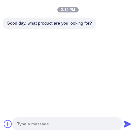
2:19 PM
Good day, what product are you looking for?
คำถามที่พบบ่อย
คุณมีบริการปรับแต่งหรือไม่?
ใช่ เราสามารถหล่อ/ตีขึ้น
รูปตามแบบ ขนาด และรายละเอียดของคุณ
ใช้เวลานานเท่าใดในการสั่งซื้อให้เสร็จสิ้น?
ขึ้นอยู่กับ
ปริมาณการสั่งซื้อและความซับซ้อนของผลิตภัณฑ์ที่คุณ
ซื้อ โดยปกติประติมากรรมขนาดเท่าของจริงจะใช้เวลา
20-30 วัน