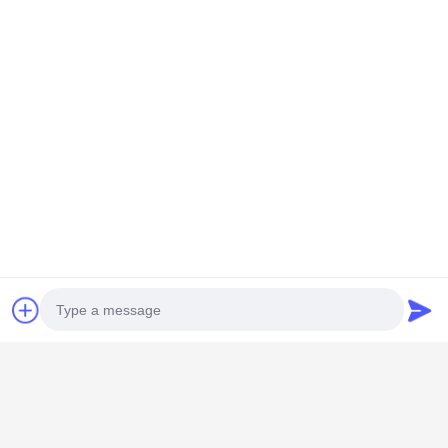
GUANGZHOU SHENBAOLAI
INTERNATIONAL TRADE CO., LTD.
Photo
shenbaolaianna@163.con