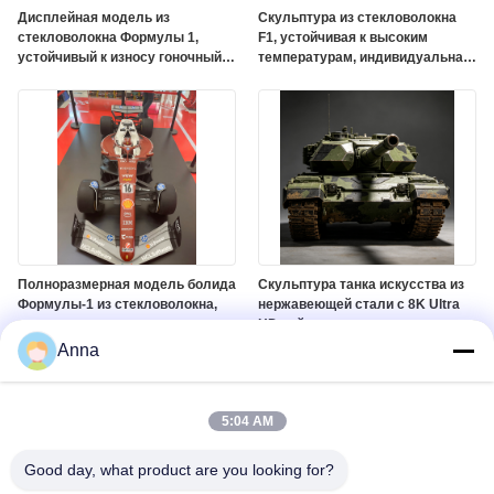
Дисплейная модель из
Скульптура из стекловолокна
стекловолокна Формулы 1,
F1, устойчивая к высоким
устойчивый к износу гоночный
температурам, индивидуальная
реквизит для окна торгового
модель гоночного автомобиля в
центра и автошоу
натуральную величину для
парка развлечений
Полноразмерная модель болида
Скульптура танка искусства из
Формулы-1 из стекловолокна,
нержавеющей стали с 8K Ultra
изготавливаемая на заказ
HD пейзажным дисплеем и
полноразмерная скульптура
коррозионностойкой отделкой
Anna
гоночного автомобиля для
торговых центров и выставок
5:04 AM
Good day, what product are you looking for?