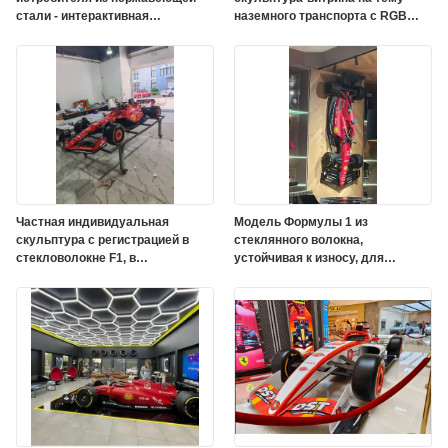
стали - интерактивная
наземного транспорта с RGB
авиационная художественная
DMX 512 освещением и
инсталляция
индивидуальным цветом на
полированной зеркальной
поверхности
Частная индивидуальная
Модель Формулы 1 из
скульптура с регистрацией в
стеклянного волокна,
стекловолокне F1, в
устойчивая к износу, для
натуральном размере,
галереи и декора торгового
теплостойкая гоночная
центра
художественная инсталляция