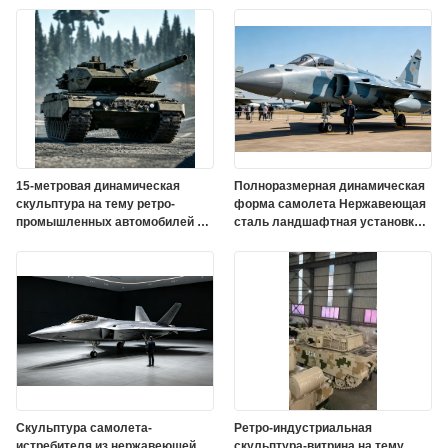
15-метровая динамическая
Полноразмерная динамическая
скульптура на тему ретро-
форма самолета Нержавеющая
промышленных автомобилей с
сталь ландшафтная установка
ультрафиолетостойкой
для интерактивного
наружной защитной краской
авиационного искусства
Скульптура самолета-
Ретро-индустриальная
истребителя из нержавеющей
скульптура-витрина на тему