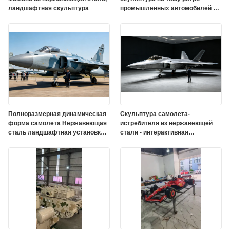
ландшафтная скульптура
промышленных автомобилей с
ультрафиолетостойкой
наружной защитной краской
Полноразмерная динамическая
Скульптура самолета-
форма самолета Нержавеющая
истребителя из нержавеющей
сталь ландшафтная установка
стали - интерактивная
для интерактивного
авиационная художественная
авиационного искусства
инсталляция