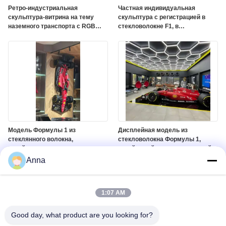
Ретро-индустриальная
Частная индивидуальная
скульптура-витрина на тему
скульптура с регистрацией в
наземного транспорта с RGB
стекловолокне F1, в
DMX 512 освещением и
натуральном размере,
индивидуальным цветом на
теплостойкая гоночная
полированной зеркальной
художественная инсталляция
поверхности
Модель Формулы 1 из
Дисплейная модель из
стеклянного волокна,
стекловолокна Формулы 1,
устойчивая к износу, для
устойчивый к износу гоночный
галереи и декора торгового
реквизит для окна торгового
Anna
центра
центра и автошоу
1:07 AM
Good day, what product are you looking for?