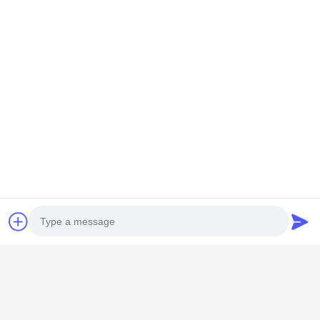
GUANGZHOU SHENBAOLAI
INTERNATIONAL TRADE CO., LTD.
Photo
shenbaolaianna@163.con