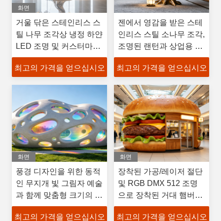
화면
거울 닦은 스테인리스 스
젠에서 영감을 받은 스테
틸 나무 조각상 냉정 하얀
인리스 스틸 소나무 조각,
LED 조명 및 커스터마이
조명된 랜턴과 상업용 공
징 높이와 크기
간에 맞춤형 크기
최고의 가격을 얻으십시오
최고의 가격을 얻으십시오
화면
화면
풍경 디자인을 위한 동적
장착된 가공/레이저 절단
인 무지개 빛 그림자 예술
및 RGB DMX 512 조명
과 함께 맞춤형 크기의 야
으로 장착된 거대 햄버거
외 날씨에 저항하는 FRP
키오스크
최고의 가격을 얻으십시오
최고의 가격을 얻으십시오
조각