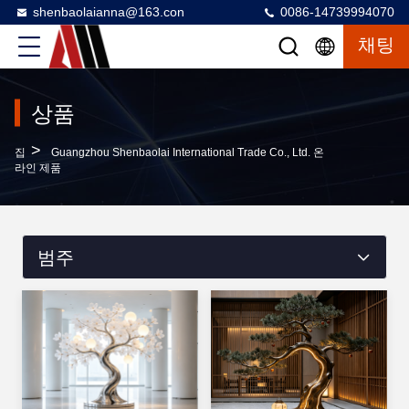
shenbaolaianna@163.con
0086-14739994070
채팅
상품
>
집
Guangzhou Shenbaolai International Trade Co., Ltd. 온
라인 제품
범주