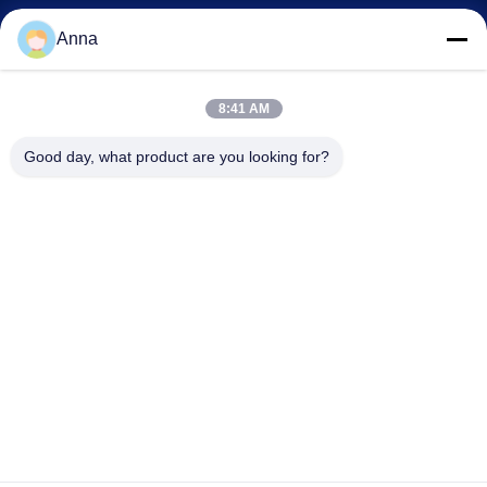
shenbaolaianna@163.con
Anna
0086-14739994070
8:41 AM
광동 판류 구 샤완 타운 셰인바오라이 크래프트 회사
Good day, what product are you looking for?
|
개인 정보 정책
사이트맵
중국 좋은 품질 동적 조각 공급업체. 저작권 © 2026 Guangzhou Shenbaolai
International Trade Co., Ltd. . 판권 소유.