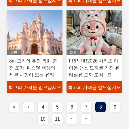
최고의 가격을 얻으십시오
최고의 가격을 얻으십시오
화면
화면
8m 크기의 유럽 동화 궁
FRP-TIR2026 시리즈 라
전 조각, 파스텔 색상의
이온 댄스 모자를 가진 유
세부 사항이 있는 유리섬
리섬유 토끼 조각 - 프리
유 樹脂
미엄 FRP 재료, 모든 날
최고의 가격을 얻으십시오
최고의 가격을 얻으십시오
씨에 사용 가능, 독점적인
IP 디자인
4
5
6
7
8
9
10
11