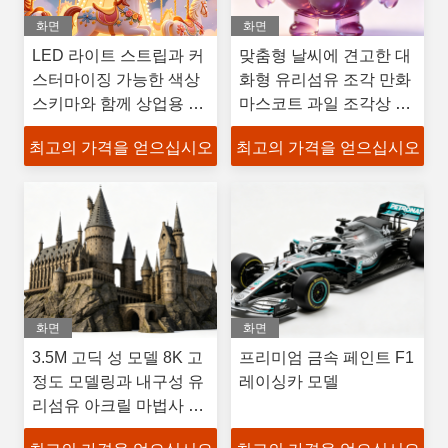
화면
화면
LED 라이트 스트립과 커
맞춤형 날씨에 견고한 대
스터마이징 가능한 색상
화형 유리섬유 조각 만화
스키마와 함께 상업용 스
마스코트 과일 조각상 상
타 라이트 카루셀 라이드
업적 장식용
최고의 가격을 얻으십시오
최고의 가격을 얻으십시오
화면
화면
3.5M 고딕 성 모델 8K 고
프리미엄 금속 페인트 F1
정도 모델링과 내구성 유
레이싱카 모델
리섬유 아크릴 마법사 대
학 조각