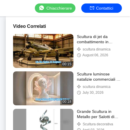
Chiacchierare
Contattici
Video Correlati
Scultura di jet da
combattimento in
acciaio inossidabile a
scultura dinamica
grandezza naturale art
August 06, 2026
00:15
Sculture luminose
natalizie commerciali di
lusso per eventi
scultura dinamica
July 30, 2026
00:18
Grande Scultura in
Metallo per Salotti di
Hotel
Scultura decorativa