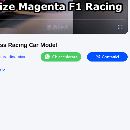
ass Racing Car Model
ltura dinamica
Chiacchierare
Contattici
allo