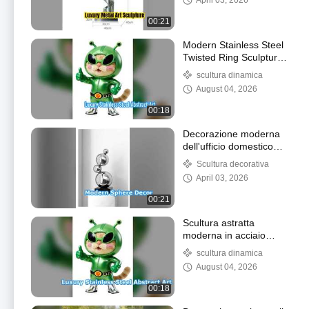
April 03, 2026
00:21
Modern Stainless Steel
Twisted Ring Sculpture
Art
scultura dinamica
August 04, 2026
00:18
Decorazione moderna
dell'ufficio domestico
della scultura della sfera
Scultura decorativa
April 03, 2026
00:21
Scultura astratta
moderna in acciaio
inossidabile per spazi
scultura dinamica
pubblici
August 04, 2026
00:18