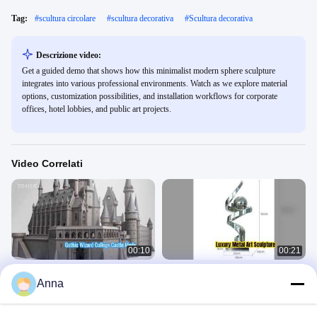
Tag:
#
scultura circolare
#
scultura decorativa
#
Scultura decorativa
Descrizione video:
Get a guided demo that shows how this minimalist modern sphere sculpture
integrates into various professional environments. Watch as we explore material
options, customization possibilities, and installation workflows for corporate
offices, hotel lobbies, and public art projects.
Video Correlati
00:10
00:21
Modello di castello gotico 8K HD |
Grande Scultura in Metallo per Salotti
Anna
Display commerciale a 360° per
di Hotel
parchi e centri commerciali
Scultura Decorativa
Scultura Decorativa
June 11, 2026
April 03, 2026