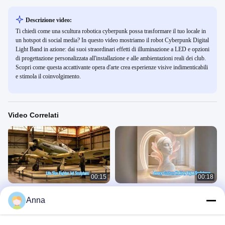
Descrizione video:
Ti chiedi come una scultura robotica cyberpunk possa trasformare il tuo locale in
un hotspot di social media? In questo video mostriamo il robot Cyberpunk Digital
Light Band in azione: dai suoi straordinari effetti di illuminazione a LED e opzioni
di progettazione personalizzata all'installazione e alle ambientazioni reali dei club.
Scopri come questa accattivante opera d'arte crea esperienze visive indimenticabili
e stimola il coinvolgimento.
Video Correlati
00:15
00:18
Scultura di jet da combattimento in
Sculture luminose natalizie
Anna
acciaio inossidabile a grandezza
commerciali di lusso per eventi
naturale art
Scultura Dinamica
Scultura Dinamica
August 06, 2026
July 30, 2026