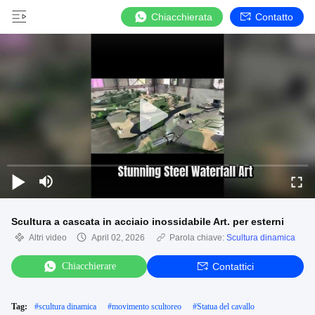
Chiacchierata
Contatto
Scultura a cascata in acciaio inossidabile Art. per esterni
Altri video
April 02, 2026
Parola chiave:
Scultura dinamica
Chiacchierare
Contattici
Tag:
#
scultura dinamica
#
movimento scultoreo
#
Statua del cavallo