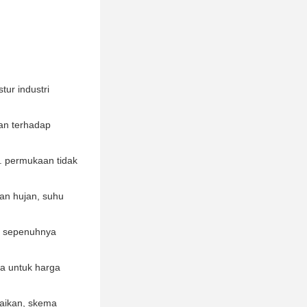
ur industri
an terhadap
an. permukaan tidak
han hujan, suhu
al sepenuhnya
ra untuk harga
uaikan, skema