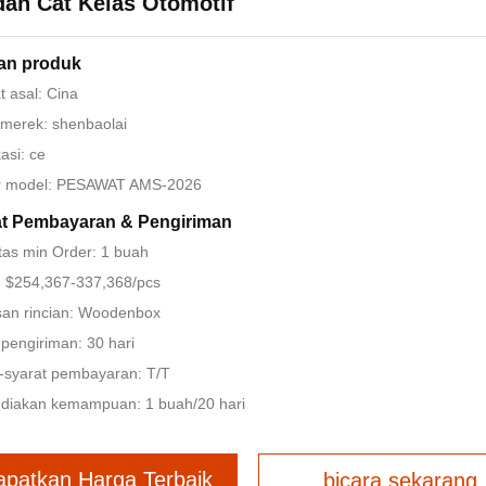
an Cat Kelas Otomotif
an produk
 asal: Cina
merek: shenbaolai
kasi: ce
 model: PESAWAT AMS-2026
at Pembayaran & Pengiriman
tas min Order: 1 buah
: $254,367-337,368/pcs
an rincian: Woodenbox
pengiriman: 30 hari
-syarat pembayaran: T/T
diakan kemampuan: 1 buah/20 hari
apatkan Harga Terbaik
bicara sekarang