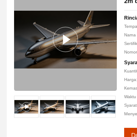
2m d
Rinci
Tempat
Nama 
Sertifi
Nomor
Syar
Kuanti
Harga
Kemas
Waktu 
Syarat
Menye
D