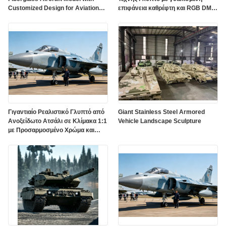
Customized Design for Aviation
επιφάνεια καθρέφτη και RGB DMX
Display Artwork
512 φωτισμό
Γιγαντιαίο Ρεαλιστικό Γλυπτό από
Giant Stainless Steel Armored
Ανοξείδωτο Ατσάλι σε Κλίμακα 1:1
Vehicle Landscape Sculpture
με Προσαρμοσμένο Χρώμα και
Ανθεκτικό στις Καιρικές Συνθήκες
Φινίρισμα