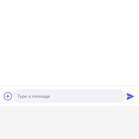
GUANGZHOU SHENBAOLAI
INTERNATIONAL TRADE CO., LTD.
Photo
shenbaolaianna@163.con