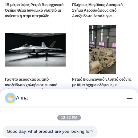
15 μέτρα ύψος Ρετρό Βιομηχανικό
Πλήρους Μεγέθους Δυναμικό
Οχήμα Θέμα δυναμικό γλυπτό με
Σχήμα Αεροσκάφους από
ανθεκτική στην υπεριώδη
Ανοξείδωτο Ατσάλι για
ακτινοβολία εξωτερική
Διαδραστική Αεροπορική Τέχνη
προστατευτική μπογιά
Γλυπτό αεροσκάφος από
Ρετρό βιομηχανικό γλυπτό οθόνης
ανοξείδωτο χάλυβα σε φυσικό
με θέμα όχημα εδάφους με
μέγεθος - Διαδραστική
φωτισμό RGB DMX 512 και
εγκατάσταση τέχνης αεροπορίας
προσαρμοσμένο χρώμα σε
Anna
γυαλισμένη επιφάνεια καθρέφτη
12:52 PM
Good day, what product are you looking for?