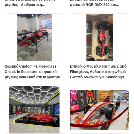
μέγεθος - Διαδραστική
φωτισμό RGB DMX 512 και
εγκατάσταση τέχνης αεροπορίας
προσαρμοσμένο χρώμα σε
γυαλισμένη επιφάνεια καθρέφτη
Ιδιωτικό Custom F1 Fiberglass
Επιτοίχιο Μοντέλο Formula 1 από
Check-In Sculpture, σε φυσικό
Fiberglass, Ανθεκτικό στη Φθορά
μέγεθος ανθεκτική στη θερμότητα
Γλυπτό Αγώνων για Διακόσμηση
ράσινγκ τέχνη εγκατάσταση
Γκαλερί & Εμπορικού Κέντρου