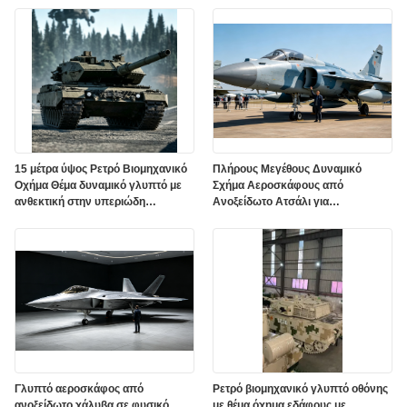
15 μέτρα ύψος Ρετρό Βιομηχανικό
Πλήρους Μεγέθους Δυναμικό
Οχήμα Θέμα δυναμικό γλυπτό με
Σχήμα Αεροσκάφους από
ανθεκτική στην υπεριώδη
Ανοξείδωτο Ατσάλι για
ακτινοβολία εξωτερική
Διαδραστική Αεροπορική Τέχνη
προστατευτική μπογιά
Γλυπτό αεροσκάφος από
Ρετρό βιομηχανικό γλυπτό οθόνης
ανοξείδωτο χάλυβα σε φυσικό
με θέμα όχημα εδάφους με