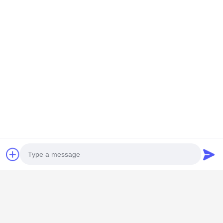
GUANGZHOU SHENBAOLAI
INTERNATIONAL TRADE CO., LTD.
Photo
shenbaolaianna@163.con