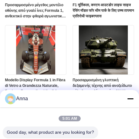
Προσαρμοσμένο μέγεθος μοντέλο
F1 मूर्तिकला, कस्टम आउटडोर लाइफ साइज
οθόνης από γυαλί ίνες Formula 1,
रेसिंग मॉडल फॉर थीम पार्क के लिए उच्च तापमान
ανθεκτικό στην φθορά αγωνιστικό
प्रतिरोधी फाइबरग्लास
προπόνηση για παράθυρο
εμπορικού κέντρου & Auto Show
Modello Display Formula 1 in Fibra
Προσαρμοσμένη γλυπτική
di Vetro a Grandezza Naturale,
δεξαμενής τέχνης από ανοξείδωτο
Scultura Personalizzabile di Auto
χάλυβα με οθόνη τοπίου 8K Ultra
da Corsa a Grandezza Naturale
HD και ανθεκτικό στη διάβρωση
Anna
per Centri Commerciali e Mostre
φινίρισμα
5:01 AM
Good day, what product are you looking for?