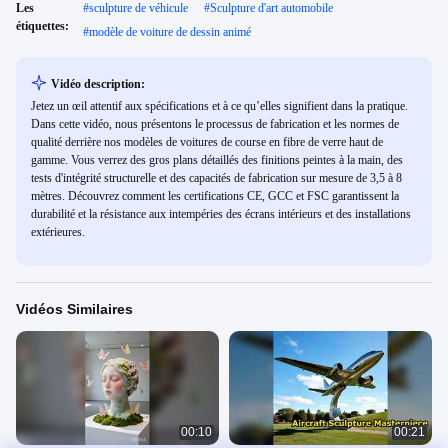
Les
#
sculpture de véhicule
#
Sculpture d'art automobile
étiquettes:
#
modèle de voiture de dessin animé
Vidéo description:
Jetez un œil attentif aux spécifications et à ce qu’elles signifient dans la pratique.
Dans cette vidéo, nous présentons le processus de fabrication et les normes de
qualité derrière nos modèles de voitures de course en fibre de verre haut de
gamme. Vous verrez des gros plans détaillés des finitions peintes à la main, des
tests d'intégrité structurelle et des capacités de fabrication sur mesure de 3,5 à 8
mètres. Découvrez comment les certifications CE, GCC et FSC garantissent la
durabilité et la résistance aux intempéries des écrans intérieurs et des installations
extérieures.
Vidéos Similaires
00:10
00:21