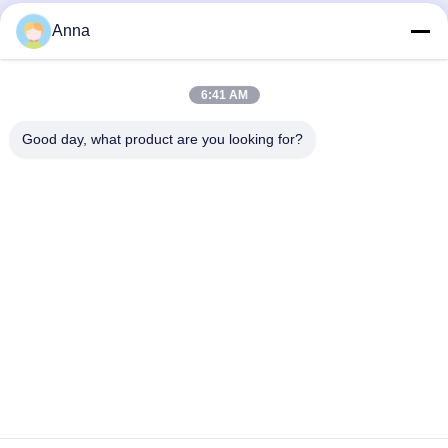
Healing Gradient Jade Resin Lady
Superbe sculpture d'avion en acier
Anna
Bust Sculpture with Volcanic Rock &
inoxydable à vendre
Butterflies
Sculpture D'exposition
Sculpture D'exposition
June 17, 2026
April 03, 2026
6:41 AM
Good day, what product are you looking for?
00:21
00:12
Sculpture de voiture de dessin
Lanterne géante T Rex Festival de
animé, décor de musée pour enfants
Jurassic Park
Sculpture D'exposition
Autres Vidéos
April 03, 2026
March 27, 2026
00:15
00:14
Art de sculpture d'avion de chasse en
Détails en gros plan du modèle
acier inoxydable grandeur nature
d'avion réaliste et démo complète