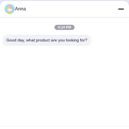
Healing Gradient Jade Resin Lady
Sculpture de voiture de dessin
Anna
Bust Sculpture with Volcanic Rock &
animé, décor de musée pour enfants
Butterflies
Sculpture D'exposition
Sculpture D'exposition
June 17, 2026
April 03, 2026
4:24 PM
Good day, what product are you looking for?
00:12
00:15
Lanterne géante T Rex Festival de
Art de sculpture d'avion de chasse en
Jurassic Park
acier inoxydable grandeur nature
Autres Vidéos
Sculpture Dynamique
March 27, 2026
August 06, 2026
00:14
00:12
Détails en gros plan du modèle
High Detail Scale Aircraft Model
d'avion réaliste et démo complète
Handmade Display Show