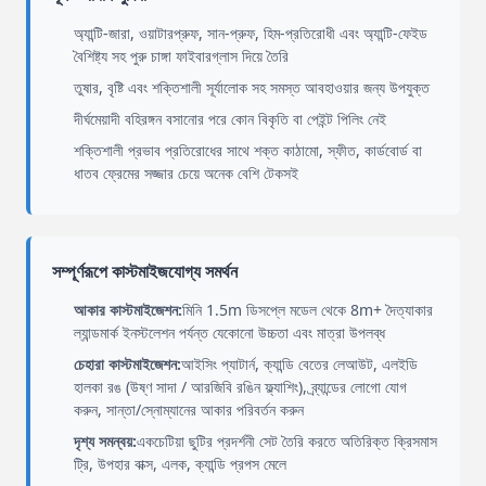
অ্যান্টি-জারা, ওয়াটারপ্রুফ, সান-প্রুফ, হিম-প্রতিরোধী এবং অ্যান্টি-ফেইড
বৈশিষ্ট্য সহ পুরু চাঙ্গা ফাইবারগ্লাস দিয়ে তৈরি
তুষার, বৃষ্টি এবং শক্তিশালী সূর্যালোক সহ সমস্ত আবহাওয়ার জন্য উপযুক্ত
দীর্ঘমেয়াদী বহিরঙ্গন বসানোর পরে কোন বিকৃতি বা পেইন্ট পিলিং নেই
শক্তিশালী প্রভাব প্রতিরোধের সাথে শক্ত কাঠামো, স্ফীত, কার্ডবোর্ড বা
ধাতব ফ্রেমের সজ্জার চেয়ে অনেক বেশি টেকসই
সম্পূর্ণরূপে কাস্টমাইজযোগ্য সমর্থন
আকার কাস্টমাইজেশন:
মিনি 1.5m ডিসপ্লে মডেল থেকে 8m+ দৈত্যাকার
ল্যান্ডমার্ক ইনস্টলেশন পর্যন্ত যেকোনো উচ্চতা এবং মাত্রা উপলব্ধ
চেহারা কাস্টমাইজেশন:
আইসিং প্যাটার্ন, ক্যান্ডি বেতের লেআউট, এলইডি
হালকা রঙ (উষ্ণ সাদা / আরজিবি রঙিন ফ্ল্যাশিং), ব্র্যান্ডের লোগো যোগ
করুন, সান্তা/স্নোম্যানের আকার পরিবর্তন করুন
দৃশ্য সমন্বয়:
একচেটিয়া ছুটির প্রদর্শনী সেট তৈরি করতে অতিরিক্ত ক্রিসমাস
ট্রি, উপহার বাক্স, এলক, ক্যান্ডি প্রপস মেলে