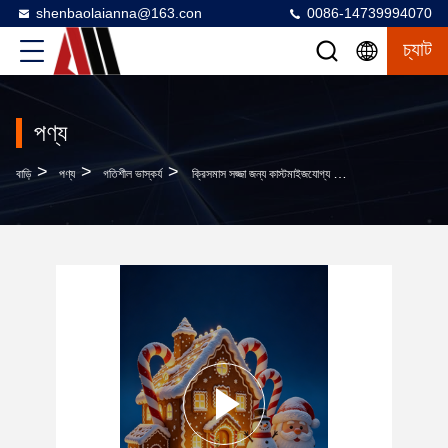
shenbaolaianna@163.con
0086-14739994070
চ্যাট
পণ্য
>
>
>
বাড়ি
পণ্য
গতিশীল ভাস্কর্য
ক্রিসমাস সজ্জা জন্য কাস্টমাইজযোগ্য আকারের সঙ্গে ফাইবারগ্লাস জায়ান্ট LED আলোকিত জিঞ্জারব্রেড হাউস ভাস্কর্য