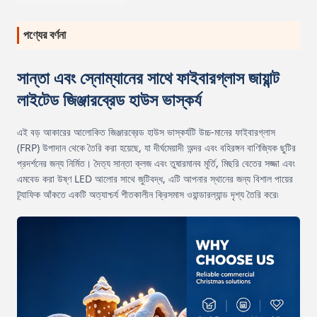
পণ্যের বর্ণনা
সান্তা এবং স্নোম্যানের সাথে ফাইবারগ্লাস জায়ান্ট
লাইটেড জিঞ্জারব্রেড হাউস ভাস্কর্য
এই বড় আকারের আলোকিত জিঞ্জারব্রেড হাউস ভাস্কর্যটি উচ্চ-মানের ফাইবারগ্লাস
(FRP) উপাদান থেকে তৈরি করা হয়েছে, যা দীর্ঘমেয়াদী অন্দর এবং বহিরঙ্গন বাণিজ্যিক ছুটির
প্রদর্শনের জন্য নির্মিত। দৈত্য সান্তা ক্লজ এবং তুষারমানব মূর্তি, মিছরি বেতের সজ্জা এবং
এমবেড করা উষ্ণ LED আলোর সাথে জুটিবদ্ধ, এটি আপনার স্থানের জন্য বিশাল পায়ের
ট্র্যাফিক আঁকতে একটি অত্যাশ্চর্য শীতকালীন ক্রিসমাস ওয়ান্ডারল্যান্ড দৃশ্য তৈরি করে৷