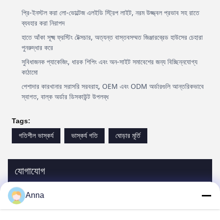
প্রি-ইনস্টল করা লো-ভোল্টেজ এলইডি স্ট্রিপ লাইট, নরম উজ্জ্বল প্রভাব সহ রাতে
ব্যবহার করা নিরাপদ
হাতে আঁকা সূক্ষ্ম ফ্রস্টিং টেক্সচার, অত্যন্ত বাস্তবসম্মত জিঞ্জারব্রেড হাউসের চেহারা
পুনরুদ্ধার করে
সুবিধাজনক প্যাকেজিং, ধারক শিপিং এবং অন-সাইট সমাবেশের জন্য বিচ্ছিন্নযোগ্য
কাঠামো
পেশাদার কারখানার সরাসরি সরবরাহ, OEM এবং ODM অর্ডারগুলি আন্তরিকভাবে
স্বাগত, বাল্ক অর্ডার ডিসকাউন্ট উপলব্ধ
Tags:
গতিশীল ভাস্কর্য
ভাস্কর্য গতি
ঘোড়ার মূর্তি
যোগাযোগ
Anna
যোগাযোগ:
Miss. Anna
টেল:
0086-14739994070