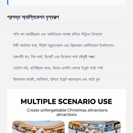
প্রশস্ত অ্যাপ্লিকেশন দৃশ্যকল্প
শপিং মল অ্যাট্রিয়াম এবং আউটডোর প্লাজা হলিডে উইন্ডো ডিসপ্লে
সিটি পাবলিক পার্ক, স্ট্রিট ল্যান্ডস্কেপ এবং ক্রিসমাস ফেস্টিভ্যাল ইনস্টলেশন
প্রদর্শনী হল, থিম পার্ক, রিসোর্ট এবং বিনোদন পার্ক মৌসুমী সজ্জা
হোটেল লবি, বাণিজ্যিক ব্লক, রিয়েল এস্টেট খোলার ইভেন্ট ফটো স্পট
ক্রিসমাস মার্কেট, কার্নিভাল, হলিডে ইভেন্ট ব্যাকড্রপ এবং ফটো বুথ