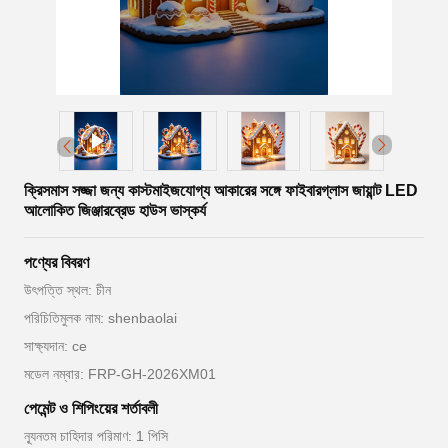
ক্রিসমাস সজ্জা জন্য কাস্টমাইজযোগ্য আকারের সঙ্গে ফাইবারগ্লাস জায়ান্ট LED
আলোকিত জিঞ্জারব্রেড হাউস ভাস্কর্য
পণ্যের বিবরণ
উৎপত্তি স্থল: চীন
পরিচিতিমুলক নাম: shenbaolai
সাক্ষ্যদান: ce
মডেল নম্বার: FRP-GH-2026XM01
পেমেন্ট ও শিপিংয়ের শর্তাবলী
ন্যূনতম চাহিদার পরিমাণ: 1 পিসি