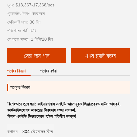
মূল্য: $13,367-17,368/pcs
প্যাকেজিং বিবরণ: উডেনবক্স
ডেলিভারি সময়: 30 দিন
পরিশোধের শর্ত: টি/টি
যোগানের ক্ষমতা: 1 পিসি/20 দিন
সেরা দাম পান
এখন চ্যাট করুন
পণ্যের বিবরণ
পণ্যের বর্ণনা
পণ্যের বিবরণ
বিশেষভাবে তুলে ধরা:
ফাইবারগ্লাস এলইডি আলোযুক্ত জিঞ্জারক্রেড হাউস ভাস্কর্য
,
কাস্টমাইজযোগ্য আকারের ক্রিসমাস সজ্জা ভাস্কর্য
,
বিশাল এলইডি জিঞ্জারক্রেড হাউস গতিশীল ভাস্কর্য
উপাদান:
304 স্টেইনলেস স্টীল