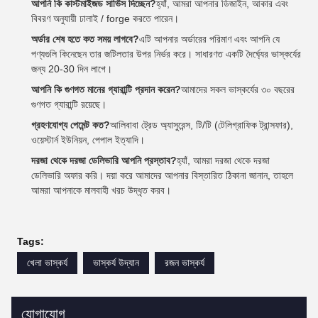
আপনি কি কাস্টমাইজড সার্ভিস দিচ্ছেন?
হ্যাঁ, আমরা আপনার ডিজাইন, আকার এবং
বিবরণ অনুযায়ী ঢালাই / forge করতে পারেন।
অর্ডার শেষ হতে কত সময় লাগবে?
এটি আপনার অর্ডারের পরিমাণ এবং আপনি যে
পণ্যগুলি কিনেছেন তার জটিলতার উপর নির্ভর করে। সাধারণত একটি দৈর্ঘ্যের ভাস্কর্যের
জন্য 20-30 দিন লাগে।
আপনি কি গুণগত মানের গ্যারান্টি প্রদান করেন?
আমাদের সকল ভাস্কর্যের ৩০ বছরের
গুণগত গ্যারান্টি রয়েছে।
গ্রহণযোগ্য পেমেন্ট কত?
আলিবাবা ট্রেড অ্যাসুরেন্স, টি/টি (টেলিগ্রাফিক ট্রান্সফার),
ওয়েস্টার্ন ইউনিয়ন, পেপাল ইত্যাদি।
দরজা থেকে দরজা ডেলিভারি আপনি প্রস্তাব?
হ্যাঁ, আমরা দরজা থেকে দরজা
ডেলিভারি অফার করি। দয়া করে আমাদের আপনার বিস্তারিত ঠিকানা জানান, তাহলে
আমরা আপনাকে মালবাহী খরচ উদ্ধৃত করব।
Tags:
খেলা ভাস্কর্য
ভাস্কর্য উদ্যান
রজন ভাস্কর্য
যোগাযোগ