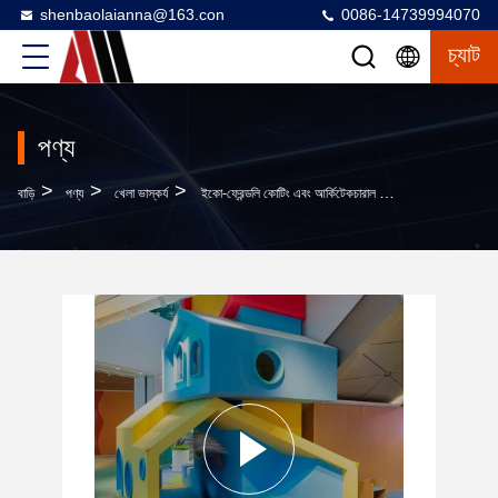
shenbaolaianna@163.con
0086-14739994070
চ্যাট
পণ্য
>
>
>
বাড়ি
পণ্য
খেলা ভাস্কর্য
ইকো-ফ্রেন্ডলি কোটিং এবং আর্কিটেকচারাল আর্টের জন্য মডুলার ডিজাইন সহ হ্যান্ড ফোর্জড স্টেইনলেস স্টিল ভাস্কর্য