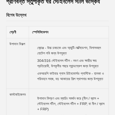
প্রাণবন্ত স্তুপীকৃত ঘর স্টেইনলেস স্টীল ভাস্কর্য
বিশেষ উল্লেখ
শ্রেণী
স্পেসিফিকেশন
উপাদান বিকল্প
ব্রোঞ্জ - উচ্চ চকচকে এবং অ্যান্টি-অক্সিডেশন, বিলাসবহুল
হোটেল লবি জন্য উপযুক্ত
304/316 স্টেইনলেস স্টীল - লবণ এবং ক্ষারীয় ক্ষয়
প্রতিরোধী, উপকূলীয় শহুরে ল্যান্ডস্কেপ জন্য উপযুক্ত
এফআরপি ফাইবার গ্লাস রিইনফোর্সড প্লাস্টিক - হালকা ও
পরিবহনে সহজ, বড় আকারের শিল্প স্থাপনার জন্য উপযুক্ত
কাস্টমাইজেশন
উপাদান মিশ্রণ এবং ম্যাচিং সমর্থন করে (নীল / ব্রাস +
স্টেইনলেস স্টীল, স্টেইনলেস স্টীল + FRP, বা নীল / ব্রাস
+ FRP)