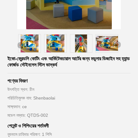
ইকো-ফ্রেন্ডলি কোটিং এবং আর্কিটেকচারাল আর্টের জন্য মডুলার ডিজাইন সহ হ্যান্ড
ফোর্জড স্টেইনলেস স্টিল ভাস্কর্য
পণ্যের বিবরণ
উৎপত্তি স্থল: চীন
পরিচিতিমুলক নাম: Shenbaolai
সাক্ষ্যদান: ce
মডেল নম্বার: QTDS-002
পেমেন্ট ও শিপিংয়ের শর্তাবলী
ন্যূনতম চাহিদার পরিমাণ: 1 পিসি