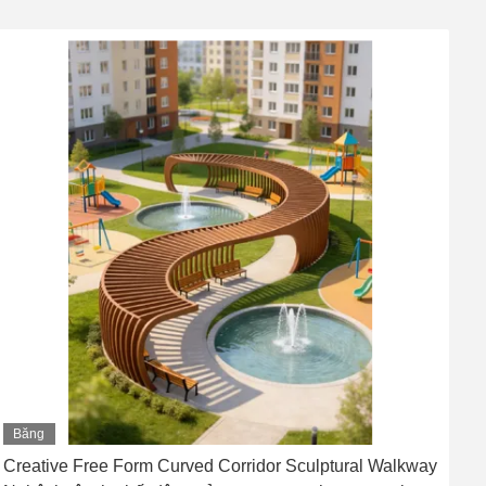
Băng
hình
Creative Free Form Curved Corridor Sculptural Walkway
A