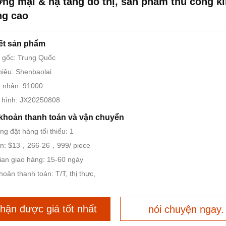
ng mại & hạ tầng đô thị, sản phẩm thủ công ki
ng cao
iết sản phẩm
 gốc: Trung Quốc
iệu: Shenbaolai
 nhận: 91000
 hình: JX20250808
khoản thanh toán và vận chuyển
ng đặt hàng tối thiểu: 1
án: $13，266-26，999/ piece
ian giao hàng: 15-60 ngày
hoản thanh toán: T/T, thị thực,
hận được giá tốt nhất
nói chuyện ngay.