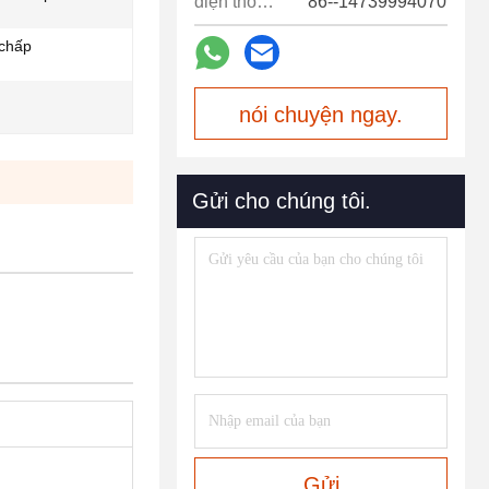
điện thoại:
86--14739994070
 chấp
nói chuyện ngay.
Gửi cho chúng tôi.
Gửi