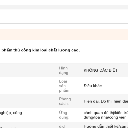
 phẩm thủ công kim loại chất lượng cao
,
Hình
KHÔNG ĐẶC BIỆT
dạng:
Loại
sản
Điêu khắc
phẩm:
Phong
Hiện đại, Đô thị, hiện đại
cách:
nghiệp, công
Ứng
cảnh quan đô thị/kiến tr
dụng:
dựng/tòa nhà/công viên
dịch
Hướng dẫn thiết kế/sản 