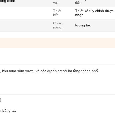
hông minh
vụ:
đặt
Thiết
Thiết kế tùy chỉnh được
kế:
nhận
Chức
tương tác
năng:
úc, khu mua sắm vườn, và các dự án cơ sở hạ tầng thành phố.
)
n bằng tay