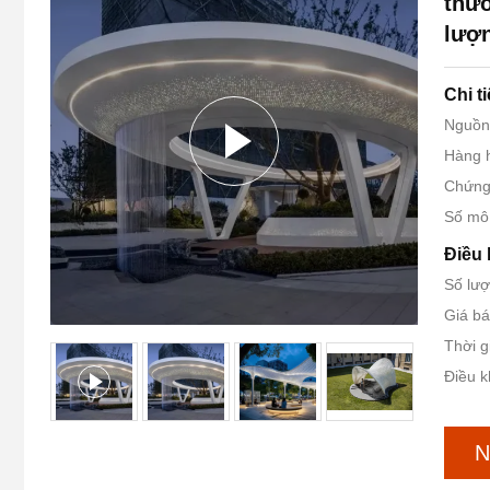
thươ
lượ
Chi t
Nguồn
Hàng h
Chứng
Số mô
Điều 
Số lượ
Giá b
Thời g
Điều k
N