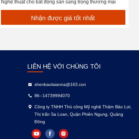
Nghệ thuật cho bất động sản sang trọng thương mại
c
Nhận được giá tốt nhất
LIÊN HỆ VỚI CHÚNG TÔI
shenbaolaianna@163.con
86--14739994070
Công ty TNHH Thủ công Mỹ nghệ Thâm Bảo Lợi,
Thị trấn Sa Loan, Quận Phiên Ngung, Quảng
Đông