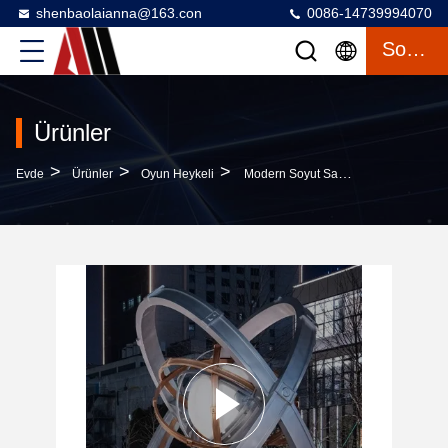
shenbaolaianna@163.con
0086-14739994070
Sohbet
Ürünler
>
>
>
Evde
Ürünler
Oyun Heykeli
Modern Soyut Sanat, Lüks Otel, Kurumsal Lobi Ve Tasarım Alanı İçin Işıklandırmalı