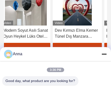
Video
Video
Vi
Modern Soyut Asılı Sanat
Dev Kırmızı Elma Kemer
LE
Oyun Heykel Lüks Otel
Tünel Dış Manzara
He
Kurumsal Lobisi
Kuruluşu
ze
Tasarımcı Alanı
me
En İyi Fiyatı Alın
En İyi Fiyatı Alın
Anna
3:36 PM
Good day, what product are you looking for?
GUANGZHOU SHENBAOLAI
INTERNATIONAL TRADE CO., LTD.
shenbaolaianna@163.con