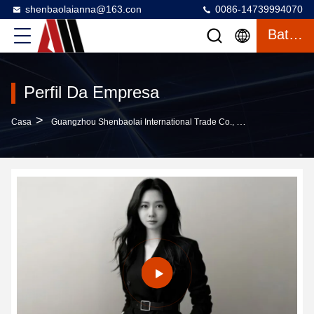
shenbaolaianna@163.con
0086-14739994070
Bater Papo
Perfil Da Empresa
>
Casa
Guangzhou Shenbaolai International Trade Co., Ltd. Perfil Da Empresa