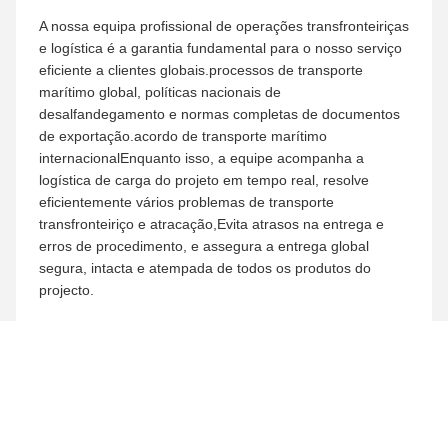
fragmentados, realizando a integração perfeita de design
criativo, otimização de engenharia, produção de precisão,
transporte global e supervisão de construção no
local.Cada membro da equipa adere ao princípio central
de
Baseado na excelência, baseado na confiança
,
tomando o profissionalismo como a base do serviço e a
qualidade como o núcleo do compromisso com todos os
parceiros globais.
Equipa profissional de design e engenharia
A nossa equipa de design e engenharia concentra-se na
criação colaborativa personalizada para projetos globais,
integrando perfeitamente a criatividade
artística,segurança estrutural e normas internacionais de
conformidade da construçãoA equipe é proficiente em
combinar estilos estéticos diversos de diferentes países e
regiões com tecnologia de engenharia profissional.Ao
mesmo tempo em que buscam uma apresentação
artística única e inovação paisagística, completam um