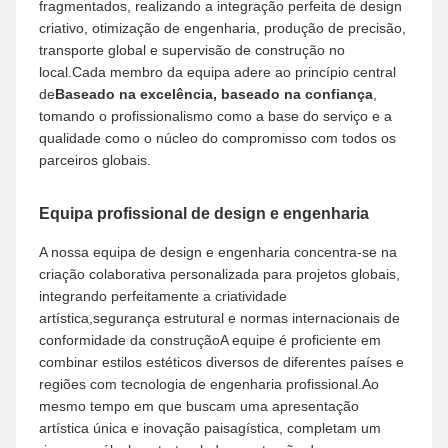
A nossa equipa profissional e a nossa
força corporativa
Apoiados pela poderosa fundação corporativa da
Shenbaolai International Trade Co., Ltd. e sua subsidiária
Guangzhou Moshan Scene Technology Co., Ltd.,
construímos uma grande,Equipe de serviço madura e
profissional dedicada a oferecer serviços
premiumCentrada na nossa equipa de profissionais de 60
pessoas, reunimos designers líderes da indústria,
técnicos de engenharia sênior,especialistas em fabricação
de precisão, especialistas em logística transfronteiriça e
engenheiros de supervisão da construção no local,
formando uma equipa de serviço profissional com todo o
talento, hierarquizada e normalizada.Diferente das
equipas de oficina de pequena escala com capacidades
únicas, a nossa completa configuração de equipa
abrange todos os eixos essenciais da operação do