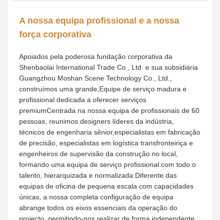
história
Fundada em 2025,
Shen Baolai International Trade
Co., Ltd.
serve como a divisão exclusiva de negócios
globais da
Guangzhou
MoShen
Art Co., Ltd.
Enraizada
na profunda herança da indústria, our parent company
was established in 2012 and has grown into a leading
enterprise and one of China’s Top Ten Influential Brands
in the field of integrated sculpture art project design and
construction, que ostenta uma força técnica madura,
uma vasta experiência em projectos e uma reputação
superior no sector.
Construída sobre a base sólida da experiência
doméstica da nossa marca-mãe, a Shen Baolai
International Trade concentra-se no layout do
mercado global e na expansão de negócios