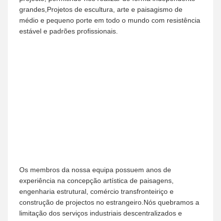
transfronteiriços.Continuamos a expandir o nosso
negócio de comércio internacional e a expandir a
nossa rede global de clientes em todo o mundo-
Manter a integridade, o profissionalismo e o serviço
de alto padrão,Ganhamos confiança constante e
reconhecimento a longo prazo de clientes globais
com nossa reputação de marca confiável e entrega
de projetos de alta qualidade.
Além do desenvolvimento comercial, promovemos
ativamente a modernização industrial e facilitamos
intercâmbios económicos e técnicos profundos
entre a China e o mercado global.Comprometidos
com a cooperação industrial transfronteiriça e a
comunicação cultural, esforçamo-nos por reforçar a
amizade internacional, oferecer valor industrial
positivo e promover o desenvolvimento mutuamente
benéfico e ganha-ganha para os parceiros globais.
Olhando para o futuro, mantemos uma mentalidade
global aberta e cooperativa.juntar as mãos para
explorar os mercados mundiais e criar juntos um
futuro mais brilhante e sustentável.
A nossa equipa