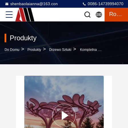
shenbaolaianna@163.con
0086-14739994070
Rozmowa
Produkty
>
>
>
Do Domu
Produkty
Drzewo Sztuki
Kompletna Struktura W Kształcie Drzewa Inspirowana DrzewamiSystem Schroniska - Niestandardowe Baldachiny, Pawilony Odpoczynkowe I Chodniki Dla Zaawansowanych Projektów