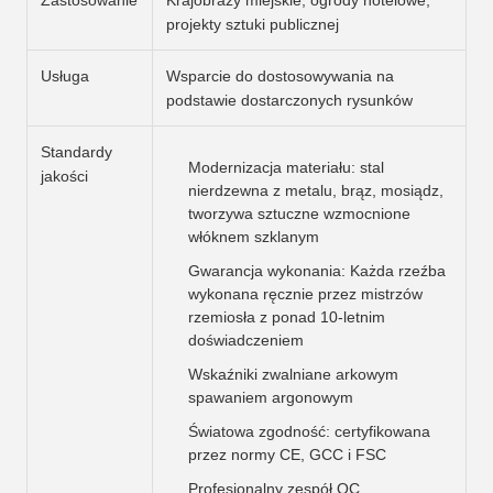
Zastosowanie
Krajobrazy miejskie, ogrody hotelowe,
projekty sztuki publicznej
Usługa
Wsparcie do dostosowywania na
podstawie dostarczonych rysunków
Standardy
Modernizacja materiału: stal
jakości
nierdzewna z metalu, brąz, mosiądz,
tworzywa sztuczne wzmocnione
włóknem szklanym
Gwarancja wykonania: Każda rzeźba
wykonana ręcznie przez mistrzów
rzemiosła z ponad 10-letnim
doświadczeniem
Wskaźniki zwalniane arkowym
spawaniem argonowym
Światowa zgodność: certyfikowana
przez normy CE, GCC i FSC
Profesjonalny zespół QC