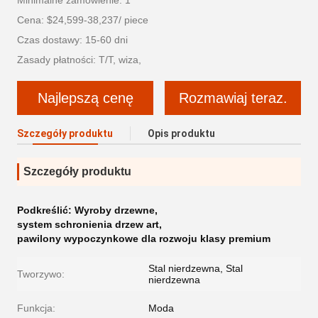
Minimalne zamówienie: 1
Cena: $24,599-38,237/ piece
Czas dostawy: 15-60 dni
Zasady płatności: T/T, wiza,
Najlepszą cenę
Rozmawiaj teraz.
Szczegóły produktu
Opis produktu
Szczegóły produktu
Podkreślić:
Wyroby drzewne
,
system schronienia drzew art
,
pawilony wypoczynkowe dla rozwoju klasy premium
Stal nierdzewna, Stal
Tworzywo:
nierdzewna
Funkcja:
Moda