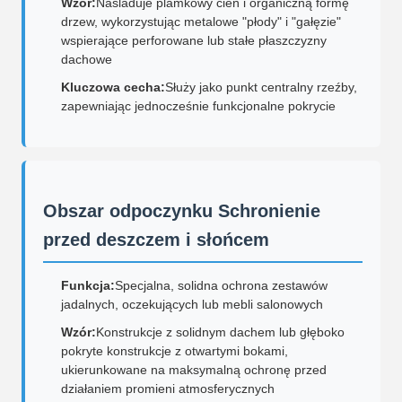
Wzór:
Naśladuje plamkowy cień i organiczną formę
drzew, wykorzystując metalowe "płody" i "gałęzie"
wspierające perforowane lub stałe płaszczyzny
dachowe
Kluczowa cecha:
Służy jako punkt centralny rzeźby,
zapewniając jednocześnie funkcjonalne pokrycie
Obszar odpoczynku Schronienie
przed deszczem i słońcem
Funkcja:
Specjalna, solidna ochrona zestawów
jadalnych, oczekujących lub mebli salonowych
Wzór:
Konstrukcje z solidnym dachem lub głęboko
pokryte konstrukcje z otwartymi bokami,
ukierunkowane na maksymalną ochronę przed
działaniem promieni atmosferycznych