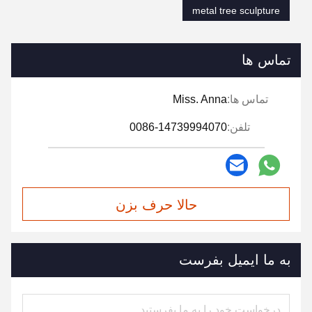
metal tree sculpture
تماس ها
تماس ها:
Miss. Anna
تلفن:
0086-14739994070
حالا حرف بزن
به ما ایمیل بفرست