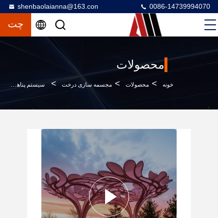
shenbaolaianna@163.con
0086-14739994070
چت
محصولات
>
>
>
خونه
محصولات
مجسمه سازی درخت
سیستم پناهگاه سازه درختی کامل با الهام از درخت - سایبان‌های سفارشی، غرفه‌های استراحت و مسیرهای پیاده‌روی برای پروژه‌های لوکس