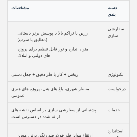
دسته
مشخصات
بندی
سفارشی
رزین با تراکم بالا با پوشش برنز باستانی
سازی
(مطابق با سرب)
متن، اندازه و نور قابل تنظیم برای پروژه
های دولتی و املاک
تکنولوژی
ریختن + کار با فلز دقیق + جعل دستی
درخواست
مناظر شهری، باغ های هتل، پروژه های هنری
عمومی
خدمات
پشتیبانی از سفارشی سازی بر اساس نقشه های
ارائه شده در دسترس است
استاندارد
ارتقاء مواد: فلز فولاد ضد زنگ، برنز، مس،