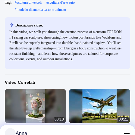
Tag:
#
scultura di veicoli
#
scultura d'arte auto
#
modello di auto da cartone animato
Descrizione video:
In this video, we walk you through the creation process of a custom TOPDON
F1 racing car sculpture, showcasing how motorsport brands like Vodafone and
Pirelli can be expertly integrated into durable, hand-painted displays. You'll see
the step-by-step craftsmanship—from fiberglass body construction to weather-
resistant finishing—and learn how these sculptures are tailored for corporate
collections, events, and outdoor installations.
Video Correlati
00:10
00:21
Healing Gradient Jade Resin Lady
Splendida scultura di aereo in
Anna
Bust Sculpture with Volcanic Rock &
acciaio inossidabile in vendita