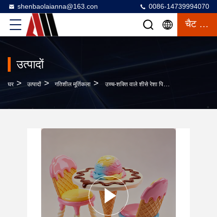
shenbaolaianna@163.con
0086-14739994070
चैट करना
उत्पादों
>
>
>
घर
उत्पादों
गतिशील मूर्तिकला
उच्च-शक्ति वाले शीसे रेशा पिघलने वाले आइसक्रीम शंकु फर्नीचर सेट के साथ वाटरप्रूफ IP65 और वाणिज्यिक सजावट के लिए अनुकूलित डिजाइन