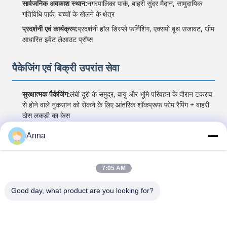
सार्वजनिक अवकाश स्थान:
नगरपालिका पार्क, बाहरी सुंदर मैदान, सामुदायिक
गतिविधि पार्क, बच्चों के खेलने के क्षेत्र
प्रदर्शनी एवं कार्यक्रम:
प्रदर्शनी हॉल डिस्प्ले फर्निशिंग, एक्सपो बूथ सजावट, थीम
आधारित इवेंट लेआउट प्रॉप्स
पैकेजिंग एवं बिक्री उपरांत सेवा
सुरक्षात्मक पैकेजिंग:
लंबी दूरी के समुद्र, वायु और भूमि परिवहन के दौरान टकराव
से होने वाले नुकसान को रोकने के लिए आंतरिक शॉकप्रूफ फोम रैपिंग + बाहरी
ठोस लकड़ी का केस
प्री-प्रोडक्शन पुष्टिकरण:
थोक ऑर्डर के लिए बड़े पैमाने पर उत्पादन से पहले
Anna
उपलब्ध पूर्वावलोकन या नमूना उत्पादन का प्रतिपादन
उत्पादन प्रगति ट्रैकिंग:
थोक ग्राहकों के लिए नियमित शेड्यूल अपडेट
7:05 AM
शिपिंग क्षति समाधान:
पारगमन के कारण क्षतिग्रस्त सामान के लिए प्रतिस्थापन
सहायक उपकरण या लक्षित मुआवजा योजना प्रदान की गई
Good day, what product are you looking for?
कस्टम तकनीकी सहायता:
प्लेसमेंट सुझाव, सरल व्यवस्था गाइड और दैनिक
रखरखाव निर्देश दस्तावेज़ प्रदान किए गए