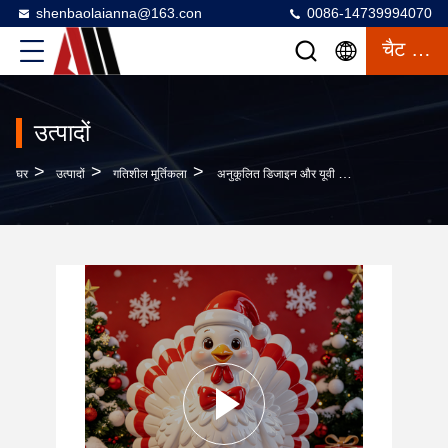
shenbaolaianna@163.con
0086-14739994070
चैट करना
उत्पादों
>
>
>
घर
उत्पादों
गतिशील मूर्तिकला
अनुकूलित डिजाइन और यूवी प्रतिरोधी हॉलिडे सजावट प्रतिमा के साथ बड़ी आउटडोर वाणिज्यिक फाइबरग्लास टर्की मूर्तिकला