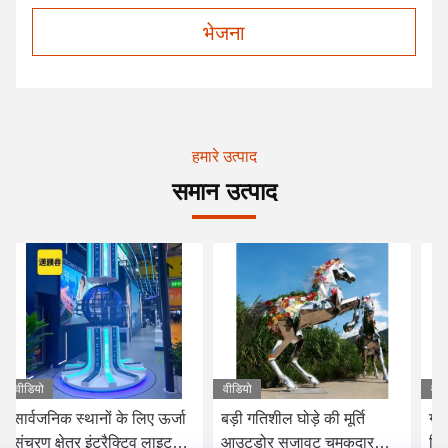
भेजना
हमारे उत्पाद
समान उत्पाद
वीडियो
वीडियो
वीड
सार्वजनिक स्थानों के लिए ऊर्जा
बड़ी गतिशील घोड़े की मूर्ति
गत
संचरण क्षेत्र इंटरैक्टिव लाइट
आउटडोर सजावट चमकदार
वि