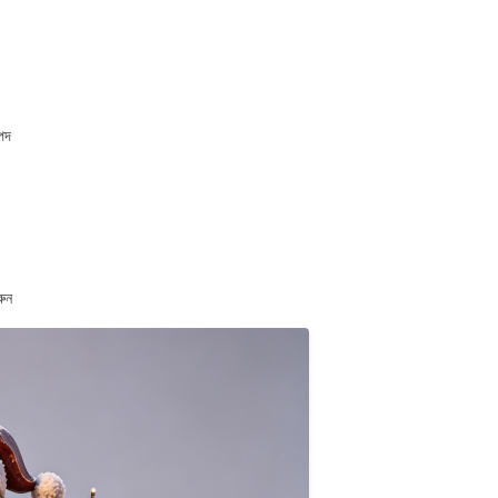
াপদ
রুন