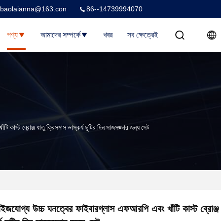
baolaianna@163.con
86--14739994070
পণ্য
আমাদের সম্পর্কে
খবর
সব ক্ষেত্রেই
 কাস্ট ব্রোঞ্জ ধাতু ক্রিসমাস ভাস্কর্য ছুটির দিন সাজসজ্জার জন্য সেট
াইজযোগ্য উচ্চ ঘনত্বের ফাইবারগ্লাস এফআরপি এবং খাঁটি কাস্ট ব্রোঞ্জ 