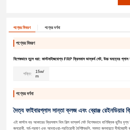
পণ্যের বিবরণ
পণ্যের বর্ণনা
পণ্যের বিবরণ
বিশেষভাবে তুলে ধরা:
কাস্টমাইজযোগ্য FRP ক্রিসমাস ভাস্কর্য সেট
,
উচ্চ ঘনত্বের গ্লাস 
15w/
শক্তি:
m
পণ্যের বর্ণনা
দৈত্য ফাইবারগ্লাস সান্তা ক্লজ এবং ব্রোঞ্জ রেইনডিয়ার ক্
এই কাস্টম বড় আকারের ক্রিসমাস থিম শিল্প ভাস্কর্য সেট বিশেষভাবে বাণিজ্যিক ছুটির দৃশ্
জলরোধী, সূর্য-প্রমাণ এবং আবহাওয়া-প্রতিরোধী বৈশিষ্ট্যগুলি, সমস্ত জলবায়ুতে দীর্ঘমেয়াদী