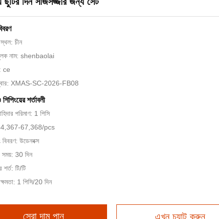
্য ছুটির দিন সাজসজ্জার জন্য সেট
বিবরণ
স্থল: চীন
মুলক নাম: shenbaolai
ন: ce
ম্বার: XMAS-SC-2026-FB08
ও শিপিংয়ের শর্তাবলী
চাহিদার পরিমাণ: 1 পিসি
 $44,367-67,368/pcs
ং বিবরণ: উডেনবক্স
 সময়: 30 দিন
 শর্ত: টি/টি
ক্ষমতা: 1 পিসি/20 দিন
সেরা দাম পান
এখন চ্যাট করুন