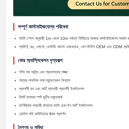
সম্পূর্ণ কাস্টমাইজযোগ্য পরিষেবা
সাইট স্পেস অনুযায়ী 1m থেকে 10m পর্যন্ত নির্বিচারে আকার কাস্টমাইজেশন সমর্থন 
প্যাটার্ন, রঙ, লোগো, এলইডি আলো এমবেডেড, বেস স্টাইল OEM এবং ODM ব্যক্ত
কোর অ্যাপ্লিকেশন দৃশ্যকল্প
শপিং মল অলিন্দ এবং প্রবেশদ্বার সজ্জা
শহরের পাবলিক পার্ক ল্যান্ডস্কেপ বিন্যাস
প্রদর্শনী হল এবং আর্ট গ্যালারী প্রদর্শনী ইনস্টলেশন
রিসর্ট মনোরম স্পট ছুটির ল্যান্ডমার্ক
বাণিজ্যিক পথচারী রাস্তার ফটো চেক-ইন আর্ট ইনস্টলেশন
হোটেল লবি আউটডোর উত্সব প্রদর্শন
নৈপুণ্য ও সুবিধা