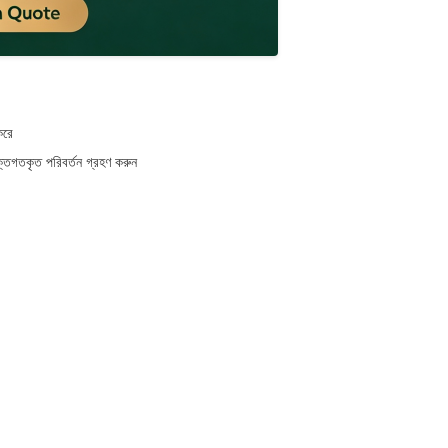
করে
িগতকৃত পরিবর্তন গ্রহণ করুন