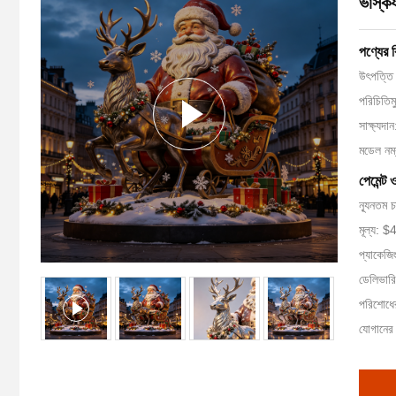
ভাস্কর
পণ্যের 
উৎপত্তি 
পরিচিতি
সাক্ষ্যদা
মডেল ন
পেমেন্ট 
ন্যূনতম 
মূল্য:
প্যাকেজি
ডেলিভারি
পরিশোধের
যোগানের 