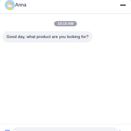
Anna
10:15 AM
Good day, what product are you looking for?
GUANGZHOU SHENBAOLAI
INTERNATIONAL TRADE CO., LTD.
shenbaolaianna@163.con
0086-14739994070
Distrito de Guangdong Panyu Shawan Town Shenbaolai Craft
Co., Ltd.
Políticas de privacidad
|
Mapa del Sitio
Buena calidad de China Escultura dinámica Proveedor. © de Copyright