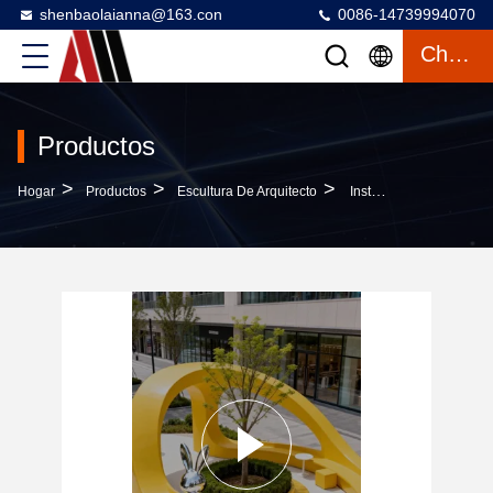
shenbaolaianna@163.con
0086-14739994070
Charlar
Productos
>
>
>
Hogar
Productos
Escultura De Arquitecto
Instalación De Espacio Público Urbano Contemporáneo - Esculturas De Arte Moderno Para Plazas, Plazas Y Parques De La Ciudad