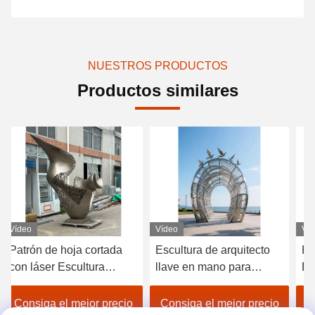
NUESTROS PRODUCTOS
Productos similares
Vídeo
Vídeo
Escultura de arquitecto
Hive Modular Art Pavilion
llave en mano para
Escultura arquitectónica
arquitectos
personalizada para
desarrolladores
paisaje inmobiliario
o
Consiga el mejor precio
Consiga el mejor precio