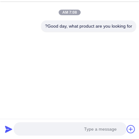
7:08 AM
Good day, what product are you looking for?
GUANGZHOU SHENBAOLAI
INTERNATIONAL TRADE CO., LTD.
shenbaolaianna@163.con
0086-14739994070
منطقه گوانگدونگ پانیو شهر شوان Shenbaolai Craft Co., Ltd.
سیاست حفظ حریم خصوصی
|
نقشه سایت
چین کیفیت خوب مجسمه سازی پویا عرضه کننده. حقوق چاپ 2026 Guangzhou
Shenbaolai International Trade Co., Ltd. تمام حقوق محفوظ است