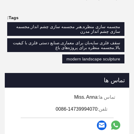
Tags:
مجسمه سازی منظره,هنر مجسمه سازی چشم انداز,مجسمه
سازی چشم انداز مدرن
سقف فلزی سایه‌بان برای معماری,صنایع دستی فلزی با کیفیت
بالا,مجسمه منظره برای پروژه‌های باغ
modern landscape sculpture
تماس ها
تماس ها:
Miss. Anna
تلفن:
0086-14739994070