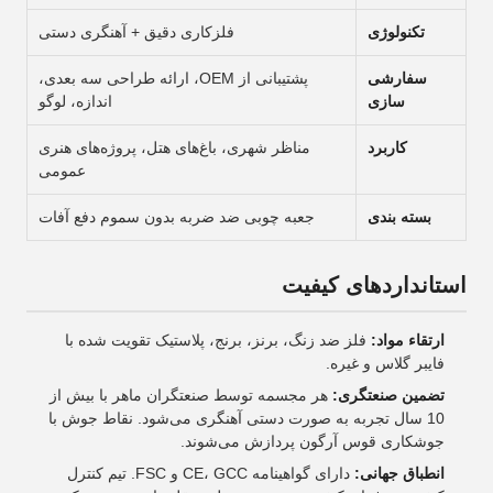
تکنولوژی
فلزکاری دقیق + آهنگری دستی
سفارشی
پشتیبانی از OEM، ارائه طراحی سه بعدی،
سازی
اندازه، لوگو
کاربرد
مناظر شهری، باغ‌های هتل، پروژه‌های هنری
عمومی
بسته بندی
جعبه چوبی ضد ضربه بدون سموم دفع آفات
استانداردهای کیفیت
ارتقاء مواد:
فلز ضد زنگ، برنز، برنج، پلاستیک تقویت شده با
فایبر گلاس و غیره.
تضمین صنعتگری:
هر مجسمه توسط صنعتگران ماهر با بیش از
10 سال تجربه به صورت دستی آهنگری می‌شود. نقاط جوش با
جوشکاری قوس آرگون پردازش می‌شوند.
انطباق جهانی:
دارای گواهینامه CE، GCC و FSC. تیم کنترل