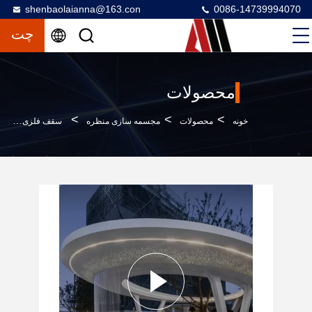
shenbaolaianna@163.con
0086-14739994070
چت
محصولات
>
>
>
خونه
محصولات
مجسمه سازی منظره
سقف فلزی سایه‌بان ممتاز برای پروژه‌های معماری، باغ، مرکز خرید و زیرساخت شهری، صنایع دستی فلزی با کیفیت بالا