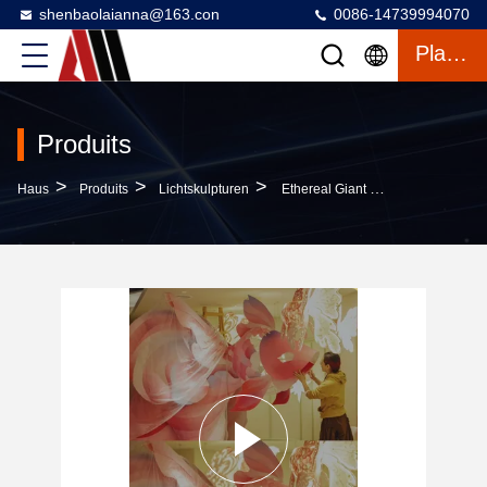
shenbaolaianna@163.con
0086-14739994070
Plaudern
Produits
>
>
>
Haus
Produits
Lichtskulpturen
Ethereal Giant Koi Fish Lantern - Maßgeschneiderte 3D-Papierkunstinstallation Für Aktivitäten Und Veranstaltungen Von Luxusmarken