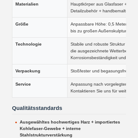
Materialien
Hauptkörper aus Glasfaser + Meta
Detailzubehör + handbemaltes Be
Größe
Anpassbare Höhe: 0,5 Meter bis 8
bis zu großen Außenskulpturen)
Technologie
Stabile und robuste Struktur mit g
die ausgezeichnete Wetterbeständi
Korrosionsbeständigkeit und Hitze
Verpackung
Stoßfester und begasungsfreier H
Service
Anpassung nach vorgelegten Zeic
Kontaktieren Sie uns für weitere De
Qualitätsstandards
Ausgewähltes hochwertiges Harz + importiertes
Kohlefaser-Gewebe + interne
Stahlstrukturverstärkung