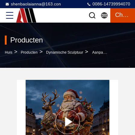
shenbaolaianna@163.con
0086-14739994070
Chatten
Producten
>
>
>
Huis
Producten
Dynamische Sculptuur
Aanpasbare Hoogdichte Glasvezel FRP En Puur Gegoten Brons Metalen Kerstsculpturen Voor Vakantie-Inrichting