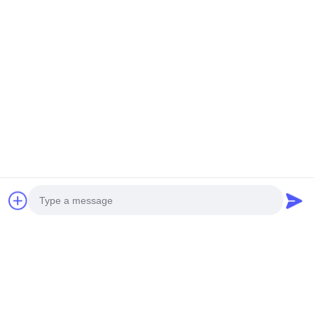
Verzend
Photo
ONZE PRODUCTEN
Gelijkaardige Producten
Video Call